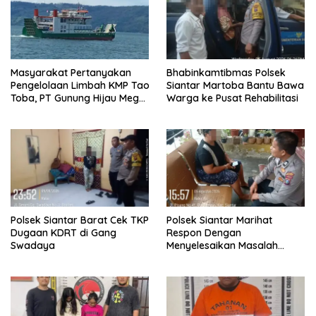
Masyarakat Pertanyakan
Bhabinkamtibmas Polsek
Pengelolaan Limbah KMP Tao
Siantar Martoba Bantu Bawa
Toba, PT Gunung Hijau Mega
Warga ke Pusat Rehabilitasi
Belum Berikan Penjelasan
Resmi
Polsek Siantar Barat Cek TKP
Polsek Siantar Marihat
Dugaan KDRT di Gang
Respon Dengan
Swadaya
Menyelesaikan Masalah
Abang Adik