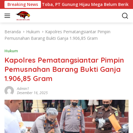
L
KMP Tao Toba, PT Gunung Hijau Mega Belum Berikan Penjelasa
Breaking News
a
n
g
s
Beranda
Hukum
Kapolres Pematangsiantar Pimpin
u
Pemusnahan Barang Bukti Ganja 1.906,85 Gram
n
g
Hukum
k
Kapolres Pematangsiantar Pimpin
e
Pemusnahan Barang Bukti Ganja
k
o
1.906,85 Gram
n
t
Admin1
Desember 16, 2025
e
n