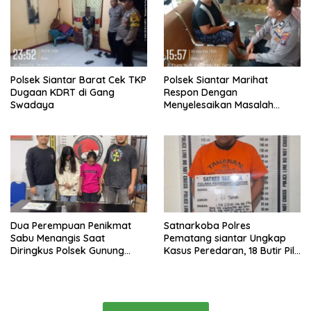
Polsek Siantar Barat Cek TKP
Polsek Siantar Marihat
Dugaan KDRT di Gang
Respon Dengan
Swadaya
Menyelesaikan Masalah
Abang Adik
Dua Perempuan Penikmat
Satnarkoba Polres
Sabu Menangis Saat
Pematang siantar Ungkap
Diringkus Polsek Gunung
Kasus Peredaran, 18 Butir Pil
Malela
Extasi berhasil Diamankan