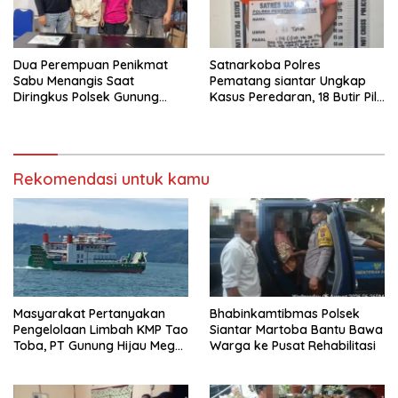
Dua Perempuan Penikmat
Satnarkoba Polres
Sabu Menangis Saat
Pematang siantar Ungkap
Diringkus Polsek Gunung
Kasus Peredaran, 18 Butir Pil
Malela
Extasi berhasil Diamankan
Rekomendasi untuk kamu
Masyarakat Pertanyakan
Bhabinkamtibmas Polsek
Pengelolaan Limbah KMP Tao
Siantar Martoba Bantu Bawa
Toba, PT Gunung Hijau Mega
Warga ke Pusat Rehabilitasi
Belum Berikan Penjelasan
Resmi