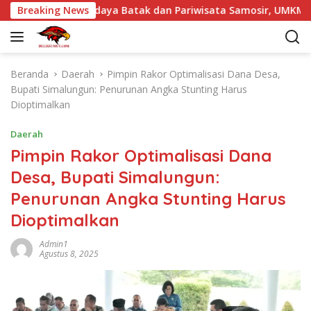
L
26 Angkat Budaya Batak dan Pariwisata Samosir, UMKM Siap Te
Breaking News
a
n
g
s
Beranda
Daerah
Pimpin Rakor Optimalisasi Dana Desa,
u
Bupati Simalungun: Penurunan Angka Stunting Harus
n
Dioptimalkan
g
k
Daerah
e
Pimpin Rakor Optimalisasi Dana
k
Desa, Bupati Simalungun:
o
n
Penurunan Angka Stunting Harus
t
Dioptimalkan
e
n
Admin1
Agustus 8, 2025