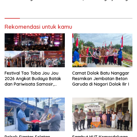
Kepada Warga
Belum Berikan Penjelasan
Resmi
Rekomendasi untuk kamu
Festival Tao Toba Jou Jou
Camat Dolok Batu Nanggar
2026 Angkat Budaya Batak
Resmikan Jembatan Beton
dan Pariwisata Samosir,
Garuda di Nagori Dolok Ilir I
UMKM Siap Tembus Pasar
Lebih Luas