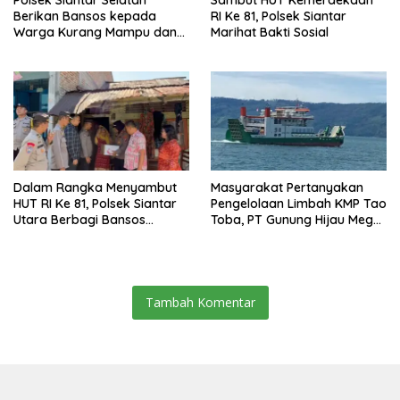
Polsek Siantar Selatan
Sambut HUT Kemerdekaan
Berikan Bansos kepada
RI Ke 81, Polsek Siantar
Warga Kurang Mampu dan
Marihat Bakti Sosial
Bendera Merah Putih
Dalam Rangka Menyambut
Masyarakat Pertanyakan
HUT RI Ke 81, Polsek Siantar
Pengelolaan Limbah KMP Tao
Utara Berbagi Bansos
Toba, PT Gunung Hijau Mega
Kepada Warga
Belum Berikan Penjelasan
Resmi
Tambah Komentar