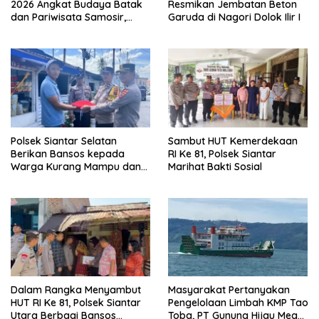
2026 Angkat Budaya Batak
Resmikan Jembatan Beton
dan Pariwisata Samosir,
Garuda di Nagori Dolok Ilir I
UMKM Siap Tembus Pasar
Lebih Luas
Polsek Siantar Selatan
Sambut HUT Kemerdekaan
Berikan Bansos kepada
RI Ke 81, Polsek Siantar
Warga Kurang Mampu dan
Marihat Bakti Sosial
Bendera Merah Putih
Dalam Rangka Menyambut
Masyarakat Pertanyakan
HUT RI Ke 81, Polsek Siantar
Pengelolaan Limbah KMP Tao
Utara Berbagi Bansos
Toba, PT Gunung Hijau Mega