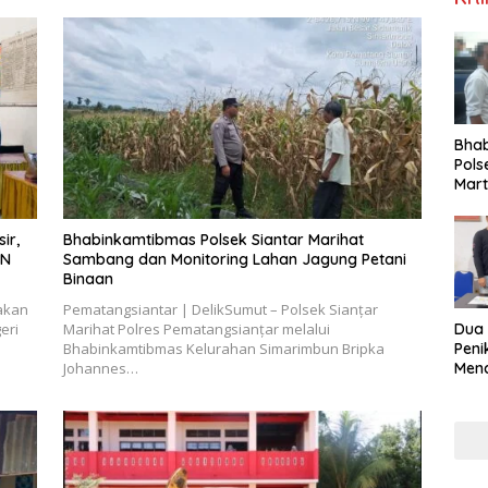
Bha
Pols
Mar
Warg
Reha
ir,
Bhabinkamtibmas Polsek Siantar Marihat
3N
Sambang dan Monitoring Lahan Jagung Petani
Binaan
akan
Pematangsiantar | DelikSumut – Polsek Sianțar
Dua
eri
Marihat Polres Pematangsianțar melalui
Pen
Bhabinkamtibmas Kelurahan Simarimbun Bripka
Mena
Johannes…
Diri
Gunu