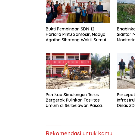
Bukti Pembinaan SDN 12
Bhabink
Hariara Pintu Samosir, Nadya
Siantar 
Agatha Sihotang Wakili Sumut
Monitori
di FlS3N Cabang Menyanyi Solo
Petani B
Pemkab Simalungun Terus
Percepa
Bergerak Pulihkan Fasilitas
Infrastr
Umum di Serbelawan Pasca
Dinas SD
Banjir
dengan 
Rekomendasi untuk kamu