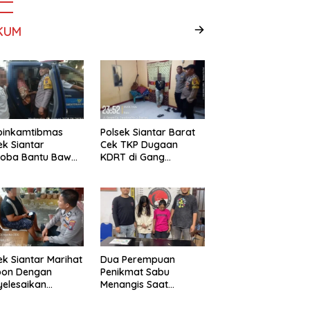
KUM
binkamtibmas
Polsek Siantar Barat
ek Siantar
Cek TKP Dugaan
toba Bantu Bawa
KDRT di Gang
a ke Pusat
Swadaya
bilitasi
ek Siantar Marihat
Dua Perempuan
pon Dengan
Penikmat Sabu
elesaikan
Menangis Saat
lah Abang Adik
Diringkus Polsek
Gunung Malela