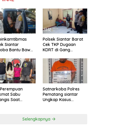
binkamtibmas
Polsek Siantar Barat
ek Siantar
Cek TKP Dugaan
toba Bantu Bawa
KDRT di Gang
a ke Pusat
Swadaya
bilitasi
Satnarkoba Polres
 Perempuan
Pematang siantar
ikmat Sabu
Ungkap Kasus
ngis Saat
Peredaran, 18 Butir Pil
ngkus Polsek
Extasi berhasil
ng Malela
Diamankan
Selengkapnya