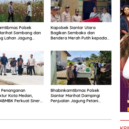
amtibmas Polsek
Kapolsek Siantar Utara
Marihat Sambang dan
Bagikan Sembako dan
ng Lahan Jagung
Bendera Merah Putih kepada
inaan
Warga Sambut HUT
Kemerdekaan RI ke 81
t Penanganan
Bhabinkamtibmas Polsek
uktur Kota Medan,
Siantar Marihat Dampingi
ABMBK Perkuat Sinergi
Penjualan Jagung Petani
Kecamatan
Binaan ke Bulog
KRI