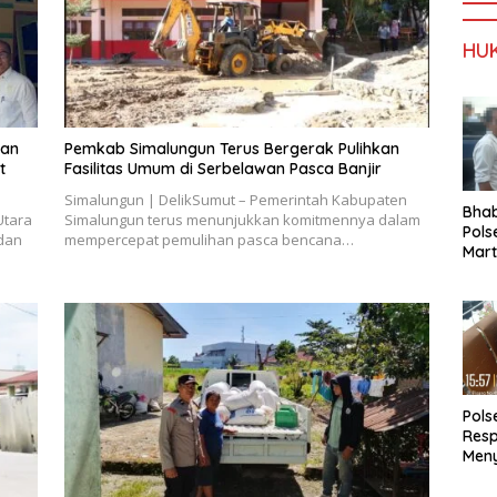
HU
dan
Pemkab Simalungun Terus Bergerak Pulihkan
t
Fasilitas Umum di Serbelawan Pasca Banjir
Simalungun | DelikSumut – Pemerintah Kabupaten
Bha
Utara
Simalungun terus menunjukkan komitmennya dalam
Pols
dan
mempercepat pemulihan pasca bencana…
Mar
Warg
Reha
Pols
Res
Meny
Masa