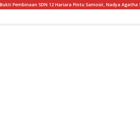
a Pintu Samosir, Nadya Agatha Sihotang Wakili Sumut di FlS3