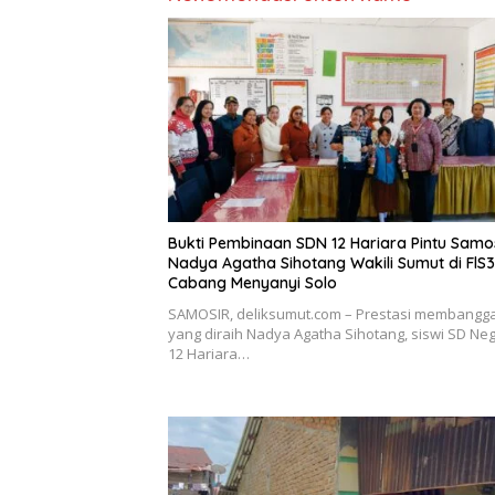
Bukti Pembinaan SDN 12 Hariara Pintu Samos
Nadya Agatha Sihotang Wakili Sumut di FlS
Cabang Menyanyi Solo
SAMOSIR, deliksumut.com – Prestasi membangg
yang diraih Nadya Agatha Sihotang, siswi SD Neg
12 Hariara…