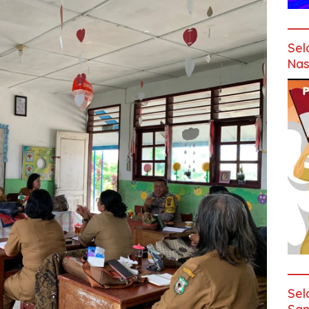
Sel
Nas
Sel