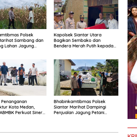
amtibmas Polsek
Kapolsek Siantar Utara
Marihat Sambang dan
Bagikan Sembako dan
ng Lahan Jagung
Bendera Merah Putih kepada
inaan
Warga Sambut HUT
Kemerdekaan RI ke 81
t Penanganan
Bhabinkamtibmas Polsek
uktur Kota Medan,
Siantar Marihat Dampingi
ABMBK Perkuat Sinergi
Penjualan Jagung Petani
Kecamatan
Binaan ke Bulog
KRI