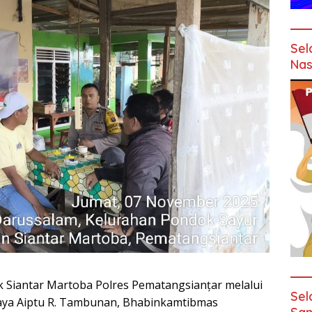
Sel
Nas
k Siantar Martoba Polres Pematangsianțar melalui
Sel
aya Aiptu R. Tambunan, Bhabinkamtibmas