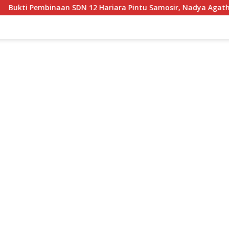
ariara Pintu Samosir, Nadya Agatha Sihotang Wakili Sumut di 