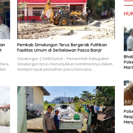
HU
dan
Pemkab Simalungun Terus Bergerak Pulihkan
t
Fasilitas Umum di Serbelawan Pasca Banjir
Bha
Simalungun | DelikSumut – Pemerintah Kabupaten
Pols
Utara
Simalungun terus menunjukkan komitmennya dalam
Mar
dan
mempercepat pemulihan pasca bencana…
Warg
Reha
Pols
Res
Meny
Masa