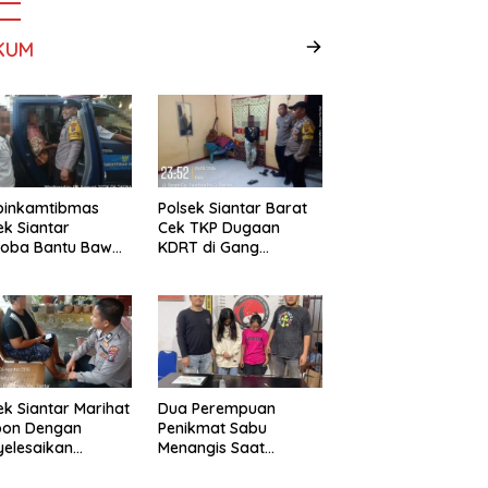
KUM
binkamtibmas
Polsek Siantar Barat
ek Siantar
Cek TKP Dugaan
toba Bantu Bawa
KDRT di Gang
a ke Pusat
Swadaya
bilitasi
ek Siantar Marihat
Dua Perempuan
pon Dengan
Penikmat Sabu
elesaikan
Menangis Saat
lah Abang Adik
Diringkus Polsek
Gunung Malela