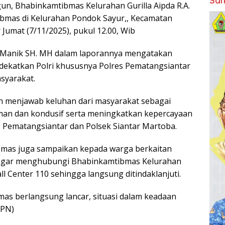
Sam
un, Bhabinkamtibmas Kelurahan Gurilla Aipda R.A.
bmas di Kelurahan Pondok Sayur,, Kecamatan
Jumat (7/11/2025), pukul 12.00, Wib
 Manik SH. MH dalam laporannya mengatakan
ndekatkan Polri khususnya Polres Pematangsiantar
syarakat.
menjawab keluhan dari masyarakat sebagai
an dan kondusif serta meningkatkan kepercayaan
s Pematangsiantar dan Polsek Siantar Martoba.
bmas juga sampaikan kepada warga berkaitan
agar menghubungi Bhabinkamtibmas Kelurahan
ll Center 110 sehingga langsung ditindaklanjuti.
as berlangsung lancar, situasi dalam keadaan
(PN)