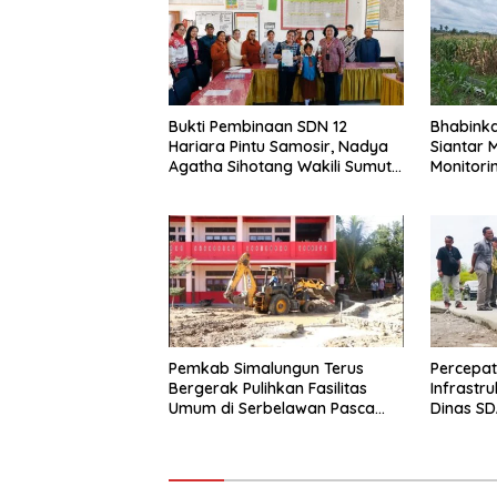
Bukti Pembinaan SDN 12
Bhabink
Hariara Pintu Samosir, Nadya
Siantar 
Agatha Sihotang Wakili Sumut
Monitori
di FlS3N Cabang Menyanyi Solo
Petani B
Pemkab Simalungun Terus
Percepa
Bergerak Pulihkan Fasilitas
Infrastr
Umum di Serbelawan Pasca
Dinas SD
Banjir
dengan 