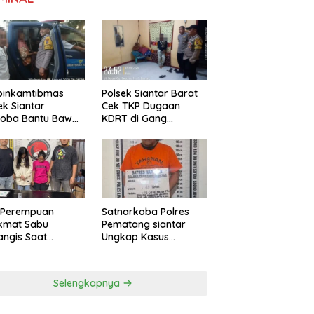
binkamtibmas
Polsek Siantar Barat
ek Siantar
Cek TKP Dugaan
toba Bantu Bawa
KDRT di Gang
a ke Pusat
Swadaya
bilitasi
Satnarkoba Polres
 Perempuan
Pematang siantar
ikmat Sabu
Ungkap Kasus
ngis Saat
Peredaran, 18 Butir Pil
ngkus Polsek
Extasi berhasil
ng Malela
Diamankan
Selengkapnya