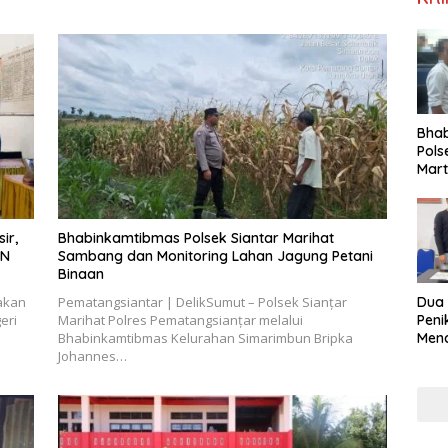
Bha
Pols
Mar
Warg
Reha
ir,
Bhabinkamtibmas Polsek Siantar Marihat
3N
Sambang dan Monitoring Lahan Jagung Petani
Binaan
akan
Pematangsiantar | DelikSumut – Polsek Sianțar
Dua
eri
Marihat Polres Pematangsianțar melalui
Pen
Bhabinkamtibmas Kelurahan Simarimbun Bripka
Mena
Johannes…
Diri
Gunu