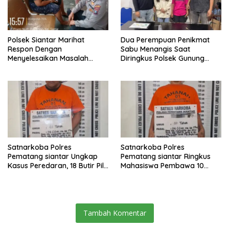
Polsek Siantar Marihat
Dua Perempuan Penikmat
Respon Dengan
Sabu Menangis Saat
Menyelesaikan Masalah
Diringkus Polsek Gunung
Abang Adik
Malela
Satnarkoba Polres
Satnarkoba Polres
Pematang siantar Ungkap
Pematang siantar Ringkus
Kasus Peredaran, 18 Butir Pil
Mahasiswa Pembawa 10
Extasi berhasil Diamankan
Butir Ekstasi
Tambah Komentar