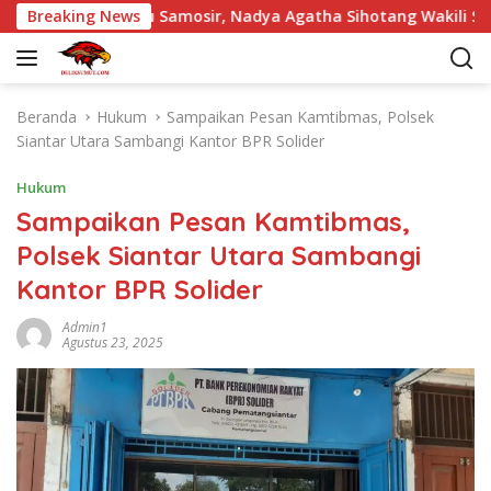
L
ariara Pintu Samosir, Nadya Agatha Sihotang Wakili Sumut di
Breaking News
a
n
g
s
Beranda
Hukum
Sampaikan Pesan Kamtibmas, Polsek
u
Siantar Utara Sambangi Kantor BPR Solider
n
g
Hukum
k
Sampaikan Pesan Kamtibmas,
e
Polsek Siantar Utara Sambangi
k
o
Kantor BPR Solider
n
t
Admin1
Agustus 23, 2025
e
n