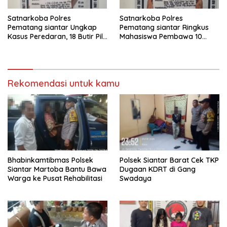
Satnarkoba Polres
Satnarkoba Polres
Pematang siantar Ungkap
Pematang siantar Ringkus
Kasus Peredaran, 18 Butir Pil
Mahasiswa Pembawa 10
Extasi berhasil Diamankan
Butir Ekstasi
Rekomendasi untuk kamu
Bhabinkamtibmas Polsek
Polsek Siantar Barat Cek TKP
Siantar Martoba Bantu Bawa
Dugaan KDRT di Gang
Warga ke Pusat Rehabilitasi
Swadaya