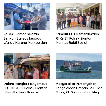
Lebih Luas
Polsek Siantar Selatan
Sambut HUT Kemerdekaan
Berikan Bansos kepada
RI Ke 81, Polsek Siantar
Warga Kurang Mampu dan
Marihat Bakti Sosial
Bendera Merah Putih
Dalam Rangka Menyambut
Masyarakat Pertanyakan
HUT RI Ke 81, Polsek Siantar
Pengelolaan Limbah KMP Tao
Utara Berbagi Bansos
Toba, PT Gunung Hijau Mega
Kepada Warga
Belum Berikan Penjelasan
Resmi