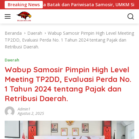
L
Angkat Budaya Batak dan Pariwisata Samosir, UMKM Siap Tembus
Breaking News
a
n
g
s
Beranda
Daerah
Wabup Samosir Pimpin High Level Meeting
u
TP2DD, Evaluasi Perda No. 1 Tahun 2024 tentang Pajak dan
n
Retribusi Daerah.
g
k
Daerah
e
Wabup Samosir Pimpin High Level
k
Meeting TP2DD, Evaluasi Perda No.
o
n
1 Tahun 2024 tentang Pajak dan
t
Retribusi Daerah.
e
n
Admin1
Agustus 2, 2025