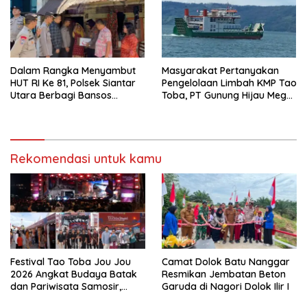
Dalam Rangka Menyambut
Masyarakat Pertanyakan
HUT RI Ke 81, Polsek Siantar
Pengelolaan Limbah KMP Tao
Utara Berbagi Bansos
Toba, PT Gunung Hijau Mega
Kepada Warga
Belum Berikan Penjelasan
Resmi
Rekomendasi untuk kamu
Festival Tao Toba Jou Jou
Camat Dolok Batu Nanggar
2026 Angkat Budaya Batak
Resmikan Jembatan Beton
dan Pariwisata Samosir,
Garuda di Nagori Dolok Ilir I
UMKM Siap Tembus Pasar