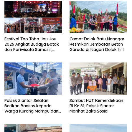
Festival Tao Toba Jou Jou
Camat Dolok Batu Nanggar
2026 Angkat Budaya Batak
Resmikan Jembatan Beton
dan Pariwisata Samosir,
Garuda di Nagori Dolok Ilir I
UMKM Siap Tembus Pasar
Lebih Luas
Polsek Siantar Selatan
Sambut HUT Kemerdekaan
Berikan Bansos kepada
RI Ke 81, Polsek Siantar
Warga Kurang Mampu dan
Marihat Bakti Sosial
Bendera Merah Putih