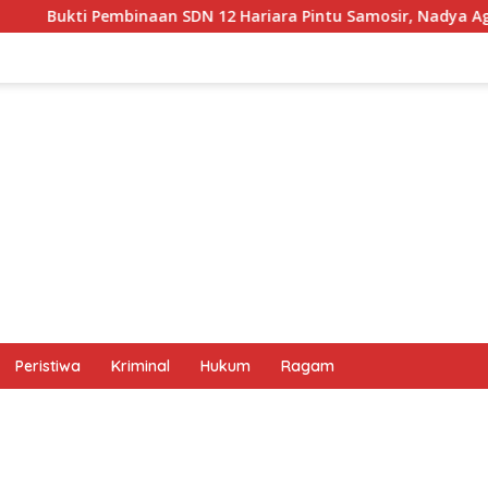
N 12 Hariara Pintu Samosir, Nadya Agatha Sihotang Wakili Sum
Peristiwa
Kriminal
Hukum
Ragam