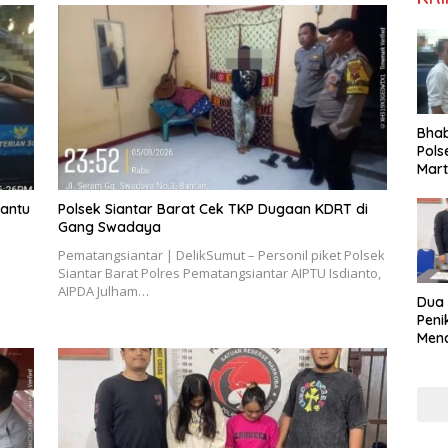
Bha
Pols
Mar
Warg
Reha
Bantu
Polsek Siantar Barat Cek TKP Dugaan KDRT di
Gang Swadaya
Pematangsiantar | DelikSumut – Personil piket Polsek
Siantar Barat Polres Pematangsiantar AIPTU Isdianto,
AIPDA Julham…
Dua
Pen
Mena
Diri
Gunu