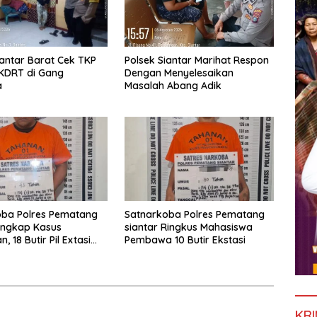
iantar Barat Cek TKP
Polsek Siantar Marihat Respon
KDRT di Gang
Dengan Menyelesaikan
a
Masalah Abang Adik
oba Polres Pematang
Satnarkoba Polres Pematang
Ungkap Kasus
siantar Ringkus Mahasiswa
, 18 Butir Pil Extasi
Pembawa 10 Butir Ekstasi
 Diamankan
KRI