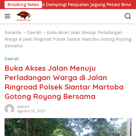
L
antar Marihat Dampingi Penjualan Jagung Petani Binaan ke Bu
Breaking News
a
n
g
s
Beranda
Daerah
Buka Akses Jalan Menuju Perladangan
u
Warga di Jalan Ringroad Polsek Siantar Martoba Gotong Royong
n
Bersama
g
k
Daerah
e
Buka Akses Jalan Menuju
k
Perladangan Warga di Jalan
o
n
Ringroad Polsek Siantar Martoba
t
Gotong Royong Bersama
e
n
Admin1
Agustus 16, 2025