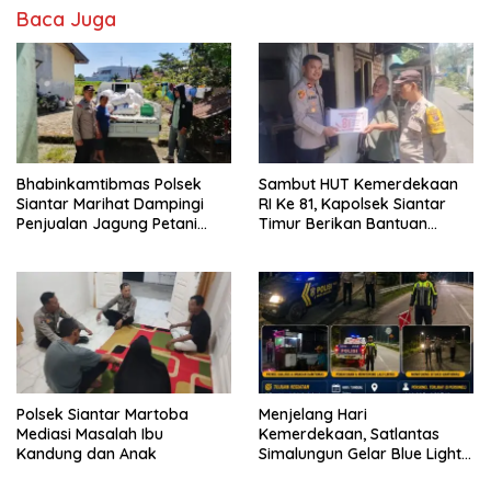
Baca Juga
Bhabinkamtibmas Polsek
Sambut HUT Kemerdekaan
Siantar Marihat Dampingi
RI Ke 81, Kapolsek Siantar
Penjualan Jagung Petani
Timur Berikan Bantuan
Binaan ke Bulog
Sembako kepada Warga
Kurang Mampu
Polsek Siantar Martoba
Menjelang Hari
Mediasi Masalah Ibu
Kemerdekaan, Satlantas
Kandung dan Anak
Simalungun Gelar Blue Light
Patrol Antisipasi Balap Liar