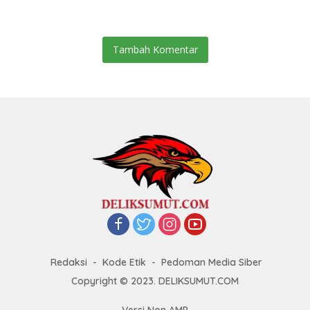
Pramuka Ikuti Jamnas XII
Memukau di Pisah Sambut
Tahun 2026
Kadisdikpora Samosir
Tambah Komentar
Redaksi
Kode Etik
Pedoman Media Siber
Copyright © 2023. DELIKSUMUT.COM
Versi Non AMP