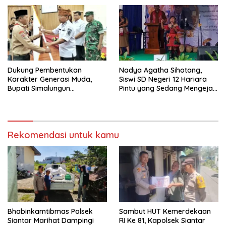
dan Begal di Jalur Siantar-
Saribudolok
Dukung Pembentukan
Nadya Agatha Sihotang,
Karakter Generasi Muda,
Siswi SD Negeri 12 Hariara
Bupati Simalungun
Pintu yang Sedang Mengejar
Berangkatkan 38 Anggota
Mimpi Lewat Lagu, Tampil
Pramuka Ikuti Jamnas XII
Memukau di Pisah Sambut
Tahun 2026
Kadisdikpora Samosir
Rekomendasi untuk kamu
Bhabinkamtibmas Polsek
Sambut HUT Kemerdekaan
Siantar Marihat Dampingi
RI Ke 81, Kapolsek Siantar