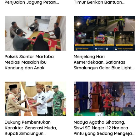
Penjualan Jagung Petani
Timur Berikan Bantuan
Binaan ke Bulog
Sembako kepada Warga
Kurang Mampu
Polsek Siantar Martoba
Menjelang Hari
Mediasi Masalah Ibu
Kemerdekaan, Satlantas
Kandung dan Anak
Simalungun Gelar Blue Light
Patrol Antisipasi Balap Liar
dan Begal di Jalur Siantar-
Saribudolok
Dukung Pembentukan
Nadya Agatha Sihotang,
Karakter Generasi Muda,
Siswi SD Negeri 12 Hariara
Bupati Simalungun
Pintu yang Sedang Mengejar
Berangkatkan 38 Anggota
Mimpi Lewat Lagu, Tampil