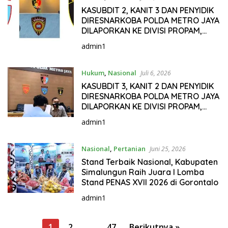
KASUBDIT 2, KANIT 3 DAN PENYIDIK
DIRESNARKOBA POLDA METRO JAYA
DILAPORKAN KE DIVISI PROPAM,
KARO WASSIDIK DAN IRWASUM
admin1
MABES POLRI INI KASUSNYA
Hukum
,
Nasional
Juli 6, 2026
KASUBDIT 3, KANIT 2 DAN PENYIDIK
DIRESNARKOBA POLDA METRO JAYA
DILAPORKAN KE DIVISI PROPAM,
KARO WASSIDIK DAN IRWASUM
admin1
MABES POLRI INI KASUSNYA
Nasional
,
Pertanian
Juni 25, 2026
Stand Terbaik Nasional, Kabupaten
Simalungun Raih Juara I Lomba
Stand PENAS XVII 2026 di Gorontalo
admin1
P
1
2
…
47
Berikutnya »