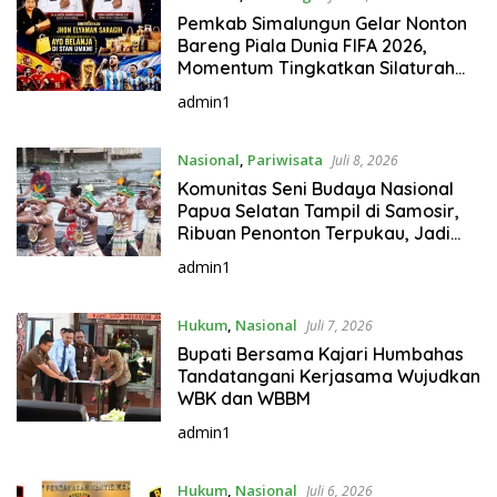
Pemkab Simalungun Gelar Nonton
Bareng Piala Dunia FIFA 2026,
Momentum Tingkatkan Silaturahmi
dan Kebersamaan
admin1
Nasional
,
Pariwisata
Juli 8, 2026
Komunitas Seni Budaya Nasional
Papua Selatan Tampil di Samosir,
Ribuan Penonton Terpukau, Jadi
Simbol Kolaborasi dari Timur ke
admin1
Barat Indonesia
Hukum
,
Nasional
Juli 7, 2026
Bupati Bersama Kajari Humbahas
Tandatangani Kerjasama Wujudkan
WBK dan WBBM
admin1
Hukum
,
Nasional
Juli 6, 2026