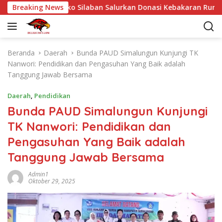
L
ingi Dr Eriko Silaban Salurkan Donasi Kebakaran Rumah di Parl
Breaking News
a
n
g
s
Beranda
Daerah
Bunda PAUD Simalungun Kunjungi TK
u
Nanwori: Pendidikan dan Pengasuhan Yang Baik adalah
n
Tanggung Jawab Bersama
g
k
Daerah
,
Pendidikan
e
Bunda PAUD Simalungun Kunjungi
k
TK Nanwori: Pendidikan dan
o
n
Pengasuhan Yang Baik adalah
t
Tanggung Jawab Bersama
e
n
Admin1
Oktober 29, 2025