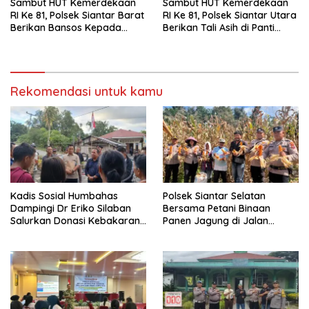
Sambut HUT Kemerdekaan
Sambut HUT Kemerdekaan
RI Ke 81, Polsek Siantar Barat
RI Ke 81, Polsek Siantar Utara
Berikan Bansos Kepada
Berikan Tali Asih di Panti
Warga Membutuhkan
Asuhan
Rekomendasi untuk kamu
Kadis Sosial Humbahas
Polsek Siantar Selatan
Dampingi Dr Eriko Silaban
Bersama Petani Binaan
Salurkan Donasi Kebakaran
Panen Jagung di Jalan
Rumah di Parlilitan
Manunggal Karya