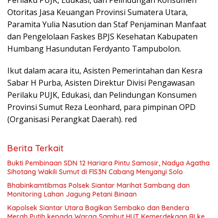
Perilaku PUJK, Edukasi, dan Pelindungan Konsumen
Otoritas Jasa Keuangan Provinsi Sumatera Utara,
Paramita Yulia Nasution dan Staf Penjaminan Manfaat
dan Pengelolaan Faskes BPJS Kesehatan Kabupaten
Humbang Hasundutan Ferdyanto Tampubolon.
Ikut dalam acara itu, Asisten Pemerintahan dan Kesra
Sabar H Purba, Asisten Direktur Divisi Pengawasan
Perilaku PUJK, Edukasi, dan Pelindungan Konsumen
Provinsi Sumut Reza Leonhard, para pimpinan OPD
(Organisasi Perangkat Daerah). red
Berita Terkait
Bukti Pembinaan SDN 12 Hariara Pintu Samosir, Nadya Agatha
Sihotang Wakili Sumut di FlS3N Cabang Menyanyi Solo
Bhabinkamtibmas Polsek Siantar Marihat Sambang dan
Monitoring Lahan Jagung Petani Binaan
Kapolsek Siantar Utara Bagikan Sembako dan Bendera
Merah Putih kepada Warga Sambut HUT Kemerdekaan RI ke