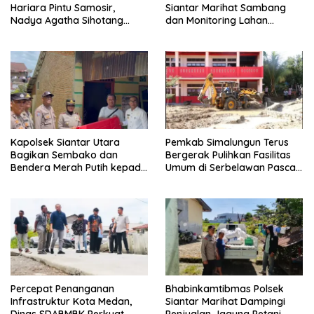
Hariara Pintu Samosir,
Siantar Marihat Sambang
Nadya Agatha Sihotang
dan Monitoring Lahan
Wakili Sumut di FlS3N
Jagung Petani Binaan
Cabang Menyanyi Solo
Kapolsek Siantar Utara
Pemkab Simalungun Terus
Bagikan Sembako dan
Bergerak Pulihkan Fasilitas
Bendera Merah Putih kepada
Umum di Serbelawan Pasca
Warga Sambut HUT
Banjir
Kemerdekaan RI ke 81
Percepat Penanganan
Bhabinkamtibmas Polsek
Infrastruktur Kota Medan,
Siantar Marihat Dampingi
Dinas SDABMBK Perkuat
Penjualan Jagung Petani