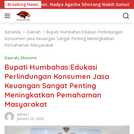
L
Pintu Samosir, Nadya Agatha Sihotang Wakili Sumut di FlS3N 
Breaking News
a
n
g
s
Beranda
Daerah
Bupati Humbahas:Edukasi Perlindungan
u
Konsumen Jasa Keuangan Sangat Penting Meningkatkan
n
Pemahaman Masyarakat
g
k
Daerah
,
Ekonomi
e
Bupati Humbahas:Edukasi
k
Perlindungan Konsumen Jasa
o
n
Keuangan Sangat Penting
t
Meningkatkan Pemahaman
e
n
Masyarakat
Admin1
Januari 29, 2026