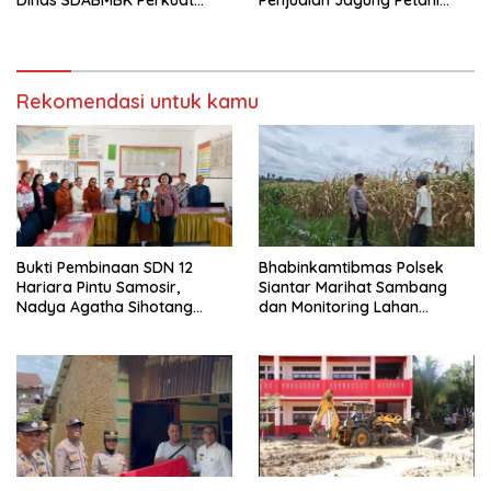
Sinergi dengan Kecamatan
Binaan ke Bulog
Rekomendasi untuk kamu
Bukti Pembinaan SDN 12
Bhabinkamtibmas Polsek
Hariara Pintu Samosir,
Siantar Marihat Sambang
Nadya Agatha Sihotang
dan Monitoring Lahan
Wakili Sumut di FlS3N
Jagung Petani Binaan
Cabang Menyanyi Solo