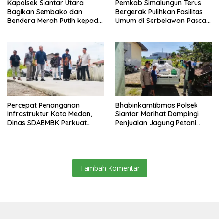
Kapolsek Siantar Utara
Pemkab Simalungun Terus
Bagikan Sembako dan
Bergerak Pulihkan Fasilitas
Bendera Merah Putih kepada
Umum di Serbelawan Pasca
Warga Sambut HUT
Banjir
Kemerdekaan RI ke 81
Percepat Penanganan
Bhabinkamtibmas Polsek
Infrastruktur Kota Medan,
Siantar Marihat Dampingi
Dinas SDABMBK Perkuat
Penjualan Jagung Petani
Sinergi dengan Kecamatan
Binaan ke Bulog
Tambah Komentar