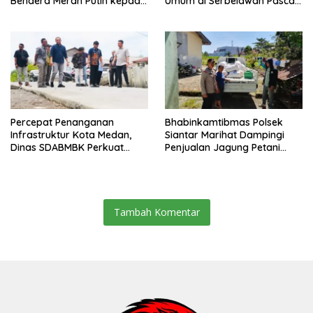
Bendera Merah Putih kepada
Umum di Serbelawan Pasca
Warga Sambut HUT
Banjir
Kemerdekaan RI ke 81
Percepat Penanganan
Bhabinkamtibmas Polsek
Infrastruktur Kota Medan,
Siantar Marihat Dampingi
Dinas SDABMBK Perkuat
Penjualan Jagung Petani
Sinergi dengan Kecamatan
Binaan ke Bulog
Tambah Komentar