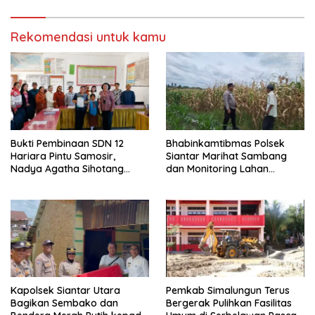
Rekomendasi untuk kamu
Bukti Pembinaan SDN 12
Bhabinkamtibmas Polsek
Hariara Pintu Samosir,
Siantar Marihat Sambang
Nadya Agatha Sihotang
dan Monitoring Lahan
Wakili Sumut di FlS3N
Jagung Petani Binaan
Cabang Menyanyi Solo
Kapolsek Siantar Utara
Pemkab Simalungun Terus
Bagikan Sembako dan
Bergerak Pulihkan Fasilitas