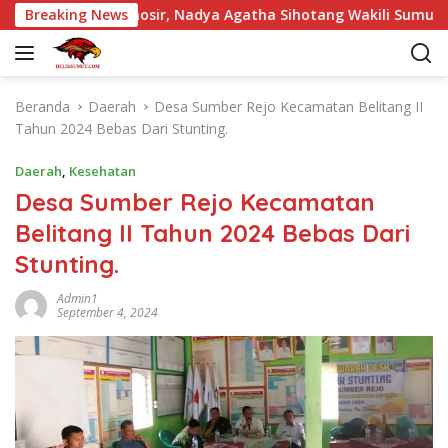
L
a Pintu Samosir, Nadya Agatha Sihotang Wakili Sumut di FlS3
Breaking News
a
n
g
s
Beranda
Daerah
Desa Sumber Rejo Kecamatan Belitang II
u
Tahun 2024 Bebas Dari Stunting.
n
g
Daerah
,
Kesehatan
k
Desa Sumber Rejo Kecamatan
e
Belitang II Tahun 2024 Bebas Dari
k
o
Stunting.
n
t
Admin1
September 4, 2024
e
n