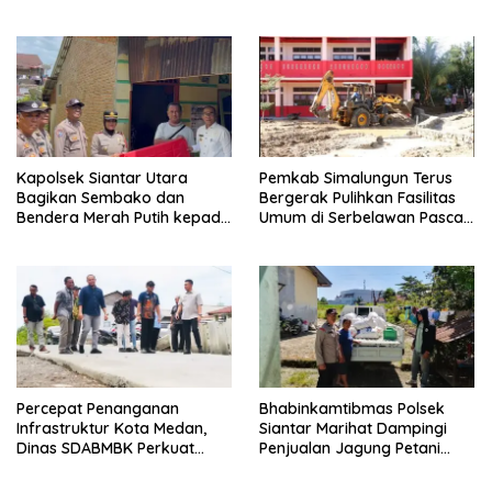
Wakili Sumut di FlS3N
Jagung Petani Binaan
Cabang Menyanyi Solo
Kapolsek Siantar Utara
Pemkab Simalungun Terus
Bagikan Sembako dan
Bergerak Pulihkan Fasilitas
Bendera Merah Putih kepada
Umum di Serbelawan Pasca
Warga Sambut HUT
Banjir
Kemerdekaan RI ke 81
Percepat Penanganan
Bhabinkamtibmas Polsek
Infrastruktur Kota Medan,
Siantar Marihat Dampingi
Dinas SDABMBK Perkuat
Penjualan Jagung Petani
Sinergi dengan Kecamatan
Binaan ke Bulog