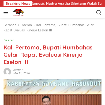
L
iara Pintu Samosir, Nadya Agatha Sihotang Wakili Sumut di F
Breaking News
a
n
g
s
Beranda
Daerah
Kali Pertama, Bupati Humbahas Gelar
u
Rapat Evaluasi Kinerja Eselon III
n
g
Daerah
k
Kali Pertama, Bupati Humbahas
e
Gelar Rapat Evaluasi Kinerja
k
o
Eselon III
n
t
Admin1
Mei 11, 2026
e
n