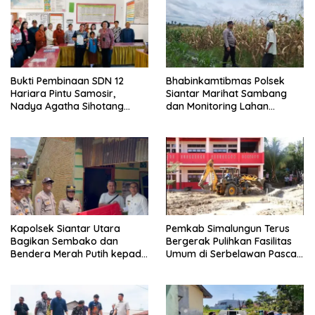
Bukti Pembinaan SDN 12
Bhabinkamtibmas Polsek
Hariara Pintu Samosir,
Siantar Marihat Sambang
Nadya Agatha Sihotang
dan Monitoring Lahan
Wakili Sumut di FlS3N
Jagung Petani Binaan
Cabang Menyanyi Solo
Kapolsek Siantar Utara
Pemkab Simalungun Terus
Bagikan Sembako dan
Bergerak Pulihkan Fasilitas
Bendera Merah Putih kepada
Umum di Serbelawan Pasca
Warga Sambut HUT
Banjir
Kemerdekaan RI ke 81