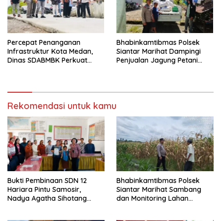
Percepat Penanganan
Bhabinkamtibmas Polsek
Infrastruktur Kota Medan,
Siantar Marihat Dampingi
Dinas SDABMBK Perkuat
Penjualan Jagung Petani
Sinergi dengan Kecamatan
Binaan ke Bulog
Rekomendasi untuk kamu
Bukti Pembinaan SDN 12
Bhabinkamtibmas Polsek
Hariara Pintu Samosir,
Siantar Marihat Sambang
Nadya Agatha Sihotang
dan Monitoring Lahan
Wakili Sumut di FlS3N
Jagung Petani Binaan
Cabang Menyanyi Solo