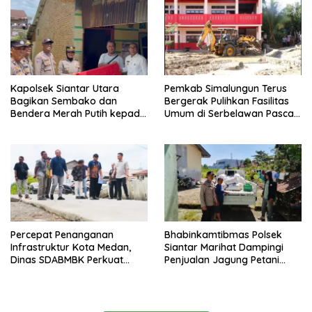
Kapolsek Siantar Utara
Pemkab Simalungun Terus
Bagikan Sembako dan
Bergerak Pulihkan Fasilitas
Bendera Merah Putih kepada
Umum di Serbelawan Pasca
Warga Sambut HUT
Banjir
Kemerdekaan RI ke 81
Percepat Penanganan
Bhabinkamtibmas Polsek
Infrastruktur Kota Medan,
Siantar Marihat Dampingi
Dinas SDABMBK Perkuat
Penjualan Jagung Petani
Sinergi dengan Kecamatan
Binaan ke Bulog