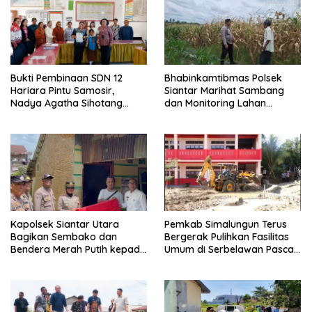
Bukti Pembinaan SDN 12
Bhabinkamtibmas Polsek
Hariara Pintu Samosir,
Siantar Marihat Sambang
Nadya Agatha Sihotang
dan Monitoring Lahan
Wakili Sumut di FlS3N
Jagung Petani Binaan
Cabang Menyanyi Solo
Kapolsek Siantar Utara
Pemkab Simalungun Terus
Bagikan Sembako dan
Bergerak Pulihkan Fasilitas
Bendera Merah Putih kepada
Umum di Serbelawan Pasca
Warga Sambut HUT
Banjir
Kemerdekaan RI ke 81