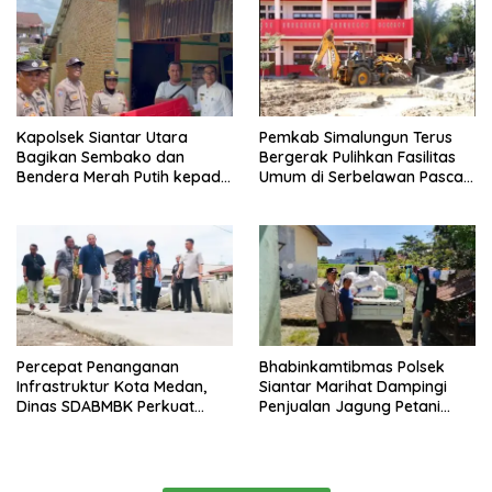
Kapolsek Siantar Utara
Pemkab Simalungun Terus
Bagikan Sembako dan
Bergerak Pulihkan Fasilitas
Bendera Merah Putih kepada
Umum di Serbelawan Pasca
Warga Sambut HUT
Banjir
Kemerdekaan RI ke 81
Percepat Penanganan
Bhabinkamtibmas Polsek
Infrastruktur Kota Medan,
Siantar Marihat Dampingi
Dinas SDABMBK Perkuat
Penjualan Jagung Petani
Sinergi dengan Kecamatan
Binaan ke Bulog