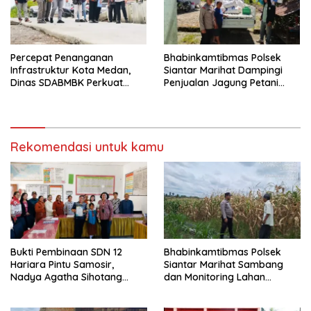
Percepat Penanganan
Bhabinkamtibmas Polsek
Infrastruktur Kota Medan,
Siantar Marihat Dampingi
Dinas SDABMBK Perkuat
Penjualan Jagung Petani
Sinergi dengan Kecamatan
Binaan ke Bulog
Rekomendasi untuk kamu
Bukti Pembinaan SDN 12
Bhabinkamtibmas Polsek
Hariara Pintu Samosir,
Siantar Marihat Sambang
Nadya Agatha Sihotang
dan Monitoring Lahan
Wakili Sumut di FlS3N
Jagung Petani Binaan
Cabang Menyanyi Solo