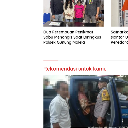
Dua Perempuan Penikmat
Satnark
Sabu Menangis Saat Diringkus
siantar 
Polsek Gunung Malela
Peredaran
berhasil
Rekomendasi untuk kamu