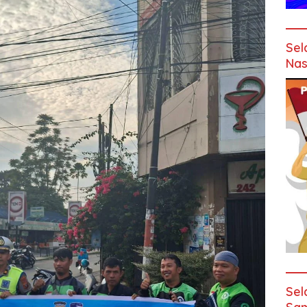
Sel
Nas
Sel