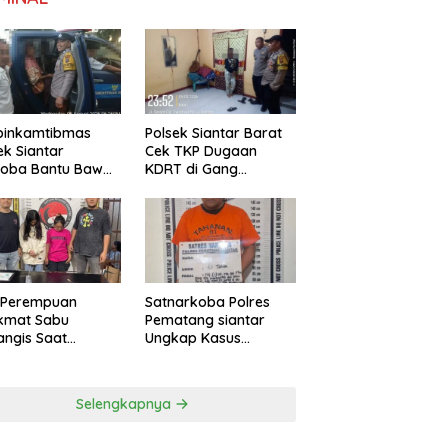
binkamtibmas
Polsek Siantar Barat
ek Siantar
Cek TKP Dugaan
toba Bantu Bawa
KDRT di Gang
a ke Pusat
Swadaya
bilitasi
 Perempuan
Satnarkoba Polres
ikmat Sabu
Pematang siantar
ngis Saat
Ungkap Kasus
ngkus Polsek
Peredaran, 18 Butir Pil
ng Malela
Extasi berhasil
Diamankan
Selengkapnya