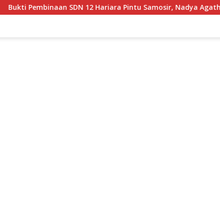
iara Pintu Samosir, Nadya Agatha Sihotang Wakili Sumut di Fl