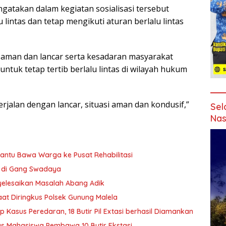
gatakan dalam kegiatan sosialisasi tersebut
u lintas dan tetap mengikuti aturan berlalu lintas
i aman dan lancar serta kesadaran masyarakat
tuk tetap tertib berlalu lintas di wilayah hukum
erjalan dengan lancar, situasi aman dan kondusif,”
Sel
Nas
antu Bawa Warga ke Pusat Rehabilitasi
T di Gang Swadaya
yelesaikan Masalah Abang Adik
t Diringkus Polsek Gunung Malela
Kasus Peredaran, 18 Butir Pil Extasi berhasil Diamankan
us Mahasiswa Pembawa 10 Butir Ekstasi