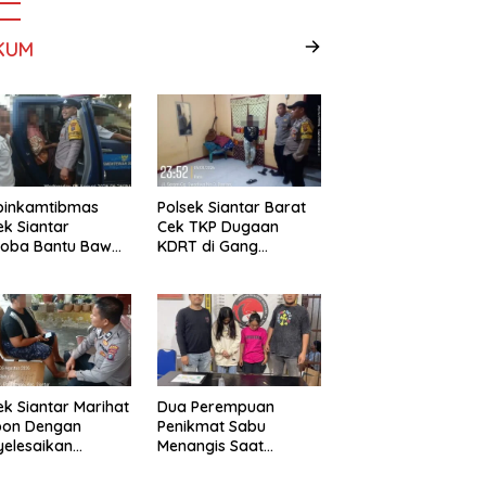
KUM
binkamtibmas
Polsek Siantar Barat
ek Siantar
Cek TKP Dugaan
toba Bantu Bawa
KDRT di Gang
a ke Pusat
Swadaya
bilitasi
ek Siantar Marihat
Dua Perempuan
pon Dengan
Penikmat Sabu
elesaikan
Menangis Saat
lah Abang Adik
Diringkus Polsek
Gunung Malela