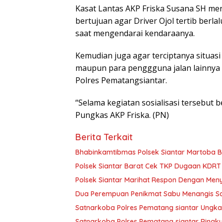
Kasat Lantas AKP Friska Susana SH men
bertujuan agar Driver Ojol tertib berlal
saat mengendarai kendaraanya.
Kemudian juga agar terciptanya situas
maupun para penggguna jalan lainnya un
Polres Pematangsiantar.
“Selama kegiatan sosialisasi tersebut b
Pungkas AKP Friska. (PN)
Berita Terkait
Bhabinkamtibmas Polsek Siantar Martoba B
Polsek Siantar Barat Cek TKP Dugaan KDR
Polsek Siantar Marihat Respon Dengan Men
Dua Perempuan Penikmat Sabu Menangis Saa
Satnarkoba Polres Pematang siantar Ungkap 
Satnarkoba Polres Pematang siantar Ringk