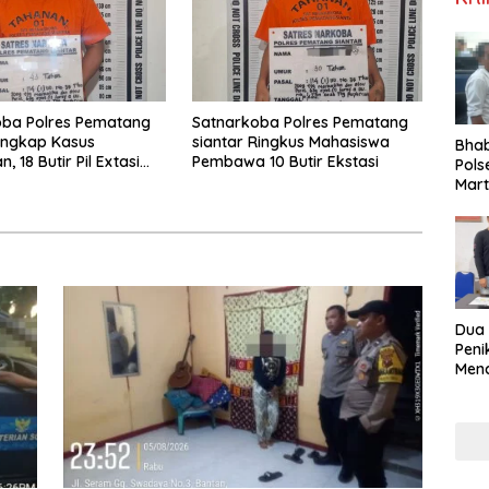
oba Polres Pematang
Satnarkoba Polres Pematang
Ungkap Kasus
siantar Ringkus Mahasiswa
Bha
, 18 Butir Pil Extasi
Pembawa 10 Butir Ekstasi
Pols
 Diamankan
Mar
Warg
Reha
Dua
Pen
Mena
Diri
Gunu