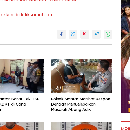
terkini di deliksumut.com
iantar Barat Cek TKP
Polsek Siantar Marihat Respon
KDRT di Gang
Dengan Menyelesaikan
a
Masalah Abang Adik
KRI