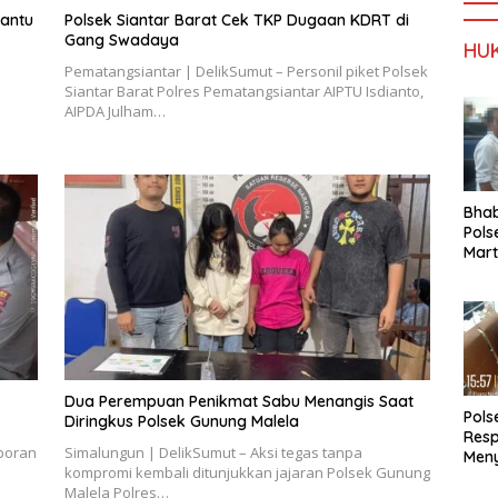
Bantu
Polsek Siantar Barat Cek TKP Dugaan KDRT di
Gang Swadaya
HU
Pematangsiantar | DelikSumut – Personil piket Polsek
Siantar Barat Polres Pematangsiantar AIPTU Isdianto,
AIPDA Julham…
Bha
Pols
Mar
Warg
Reha
Dua Perempuan Penikmat Sabu Menangis Saat
Pols
Diringkus Polsek Gunung Malela
Res
aporan
Simalungun | DelikSumut – Aksi tegas tanpa
Meny
kompromi kembali ditunjukkan jajaran Polsek Gunung
Masa
Malela Polres…