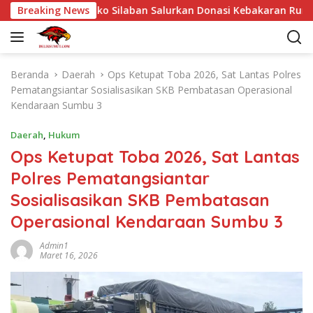
L
pingi Dr Eriko Silaban Salurkan Donasi Kebakaran Rumah di Pa
Breaking News
a
n
g
s
Beranda
Daerah
Ops Ketupat Toba 2026, Sat Lantas Polres
u
Pematangsiantar Sosialisasikan SKB Pembatasan Operasional
n
Kendaraan Sumbu 3
g
k
Daerah
,
Hukum
e
Ops Ketupat Toba 2026, Sat Lantas
k
Polres Pematangsiantar
o
n
Sosialisasikan SKB Pembatasan
t
Operasional Kendaraan Sumbu 3
e
n
Admin1
Maret 16, 2026