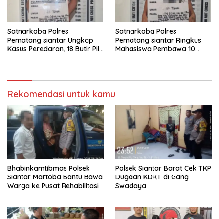
Satnarkoba Polres
Satnarkoba Polres
Pematang siantar Ungkap
Pematang siantar Ringkus
Kasus Peredaran, 18 Butir Pil
Mahasiswa Pembawa 10
Extasi berhasil Diamankan
Butir Ekstasi
Rekomendasi untuk kamu
Bhabinkamtibmas Polsek
Polsek Siantar Barat Cek TKP
Siantar Martoba Bantu Bawa
Dugaan KDRT di Gang
Warga ke Pusat Rehabilitasi
Swadaya