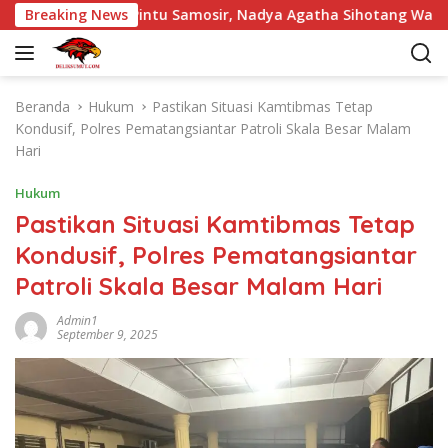
L
12 Hariara Pintu Samosir, Nadya Agatha Sihotang Wakili Sumut
Breaking News
a
n
g
s
Beranda
Hukum
Pastikan Situasi Kamtibmas Tetap
u
Kondusif, Polres Pematangsiantar Patroli Skala Besar Malam
n
Hari
g
k
Hukum
e
Pastikan Situasi Kamtibmas Tetap
k
Kondusif, Polres Pematangsiantar
o
n
Patroli Skala Besar Malam Hari
t
e
Admin1
September 9, 2025
n