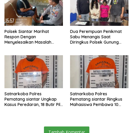
Polsek Siantar Marihat
Dua Perempuan Penikmat
Respon Dengan
Sabu Menangis Saat
Menyelesaikan Masalah
Diringkus Polsek Gunung
Abang Adik
Malela
Satnarkoba Polres
Satnarkoba Polres
Pematang siantar Ungkap
Pematang siantar Ringkus
Kasus Peredaran, 18 Butir Pil
Mahasiswa Pembawa 10
Extasi berhasil Diamankan
Butir Ekstasi
Tambah Komentar