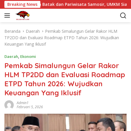
L
kat Budaya Batak dan Pariwisata Samosir, UMKM Siap Tembus P
Breaking News
a
n
g
s
Beranda
Daerah
Pemkab Simalungun Gelar Rakor HLM
u
TP2DD dan Evaluasi Roadmap ETPD Tahun 2026: Wujudkan
n
Keuangan Yang Iklusif
g
k
Daerah
,
Ekonomi
e
Pemkab Simalungun Gelar Rakor
k
HLM TP2DD dan Evaluasi Roadmap
o
n
ETPD Tahun 2026: Wujudkan
t
Keuangan Yang Iklusif
e
n
Admin1
Februari 5, 2026