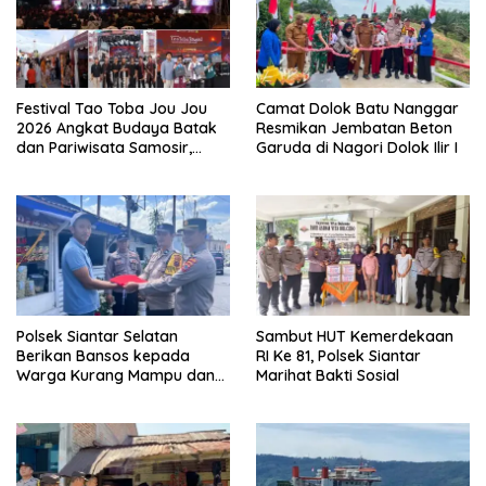
Festival Tao Toba Jou Jou
Camat Dolok Batu Nanggar
2026 Angkat Budaya Batak
Resmikan Jembatan Beton
dan Pariwisata Samosir,
Garuda di Nagori Dolok Ilir I
UMKM Siap Tembus Pasar
Lebih Luas
Polsek Siantar Selatan
Sambut HUT Kemerdekaan
Berikan Bansos kepada
RI Ke 81, Polsek Siantar
Warga Kurang Mampu dan
Marihat Bakti Sosial
Bendera Merah Putih