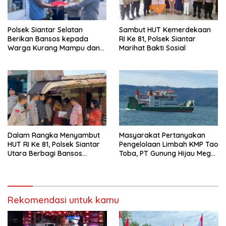
Polsek Siantar Selatan
Sambut HUT Kemerdekaan
Berikan Bansos kepada
RI Ke 81, Polsek Siantar
Warga Kurang Mampu dan
Marihat Bakti Sosial
Bendera Merah Putih
Dalam Rangka Menyambut
Masyarakat Pertanyakan
HUT RI Ke 81, Polsek Siantar
Pengelolaan Limbah KMP Tao
Utara Berbagi Bansos
Toba, PT Gunung Hijau Mega
Kepada Warga
Belum Berikan Penjelasan
Resmi
Rekomendasi untuk kamu