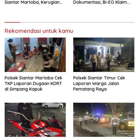
Siantar Martoba, Kerugian
Dokumentasi, BI-EO Klaim
Capai Rp550 Juta
Koordinasi dengan Kominfo
Samosir, Siapa Penentu
Akses Pers?
Rekomendasi untuk kamu
Polsek Siantar Martoba Cek
Polsek Siantar Timur Cek
TKP Laporan Dugaan KDRT
Laporan Warga Jalan
di Simpang Kapuk
Pematang Raya