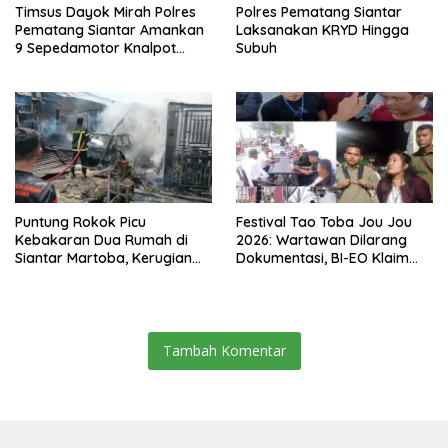
Timsus Dayok Mirah Polres
Polres Pematang Siantar
Pematang Siantar Amankan
Laksanakan KRYD Hingga
9 Sepedamotor Knalpot
Subuh
Brong
Puntung Rokok Picu
Festival Tao Toba Jou Jou
Kebakaran Dua Rumah di
2026: Wartawan Dilarang
Siantar Martoba, Kerugian
Dokumentasi, BI-EO Klaim
Capai Rp550 Juta
Koordinasi dengan Kominfo
Samosir, Siapa Penentu
Akses Pers?
Tambah Komentar