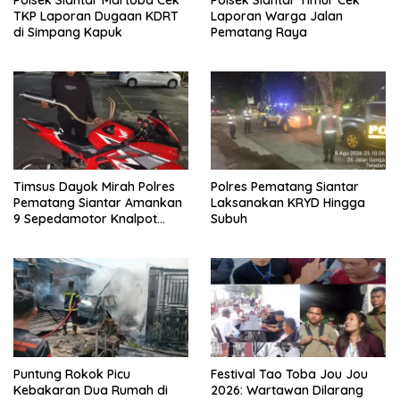
Polsek Siantar Martoba Cek
Polsek Siantar Timur Cek
TKP Laporan Dugaan KDRT
Laporan Warga Jalan
di Simpang Kapuk
Pematang Raya
Timsus Dayok Mirah Polres
Polres Pematang Siantar
Pematang Siantar Amankan
Laksanakan KRYD Hingga
9 Sepedamotor Knalpot
Subuh
Brong
Puntung Rokok Picu
Festival Tao Toba Jou Jou
Kebakaran Dua Rumah di
2026: Wartawan Dilarang