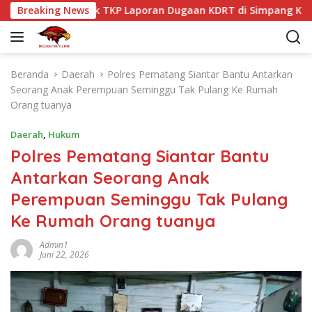
L
r Martoba Cek TKP Laporan Dugaan KDRT di Simpang Kapuk
Breaking News
a
n
g
s
Beranda
Daerah
Polres Pematang Siantar Bantu Antarkan
u
Seorang Anak Perempuan Seminggu Tak Pulang Ke Rumah
n
Orang tuanya
g
k
Daerah
,
Hukum
e
Polres Pematang Siantar Bantu
k
Antarkan Seorang Anak
o
n
Perempuan Seminggu Tak Pulang
t
Ke Rumah Orang tuanya
e
n
Admin1
Juni 22, 2026