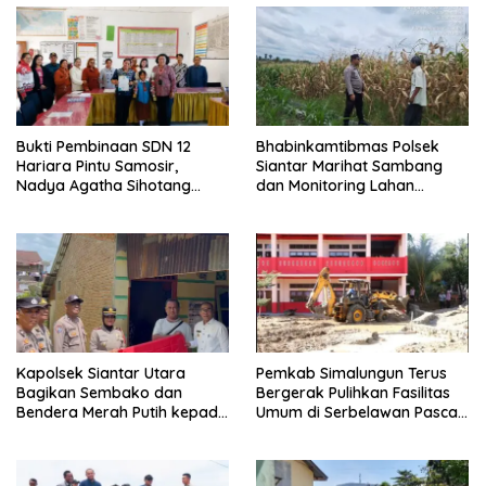
Bukti Pembinaan SDN 12
Bhabinkamtibmas Polsek
Hariara Pintu Samosir,
Siantar Marihat Sambang
Nadya Agatha Sihotang
dan Monitoring Lahan
Wakili Sumut di FlS3N
Jagung Petani Binaan
Cabang Menyanyi Solo
Kapolsek Siantar Utara
Pemkab Simalungun Terus
Bagikan Sembako dan
Bergerak Pulihkan Fasilitas
Bendera Merah Putih kepada
Umum di Serbelawan Pasca
Warga Sambut HUT
Banjir
Kemerdekaan RI ke 81