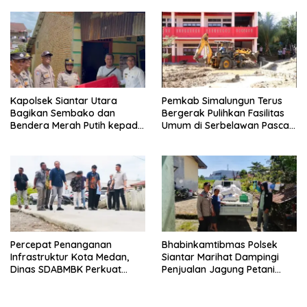
Cabang Menyanyi Solo
Kapolsek Siantar Utara
Pemkab Simalungun Terus
Bagikan Sembako dan
Bergerak Pulihkan Fasilitas
Bendera Merah Putih kepada
Umum di Serbelawan Pasca
Warga Sambut HUT
Banjir
Kemerdekaan RI ke 81
Percepat Penanganan
Bhabinkamtibmas Polsek
Infrastruktur Kota Medan,
Siantar Marihat Dampingi
Dinas SDABMBK Perkuat
Penjualan Jagung Petani
Sinergi dengan Kecamatan
Binaan ke Bulog