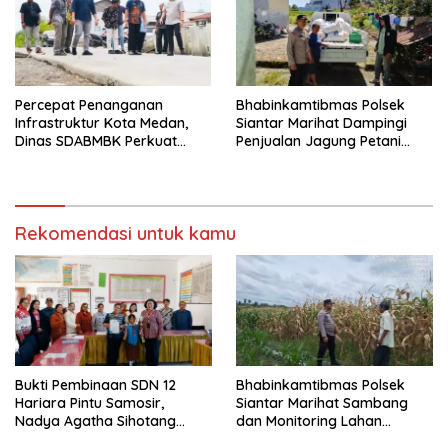
Percepat Penanganan
Bhabinkamtibmas Polsek
Infrastruktur Kota Medan,
Siantar Marihat Dampingi
Dinas SDABMBK Perkuat
Penjualan Jagung Petani
Sinergi dengan Kecamatan
Binaan ke Bulog
Rekomendasi untuk kamu
Bukti Pembinaan SDN 12
Bhabinkamtibmas Polsek
Hariara Pintu Samosir,
Siantar Marihat Sambang
Nadya Agatha Sihotang
dan Monitoring Lahan
Wakili Sumut di FlS3N
Jagung Petani Binaan