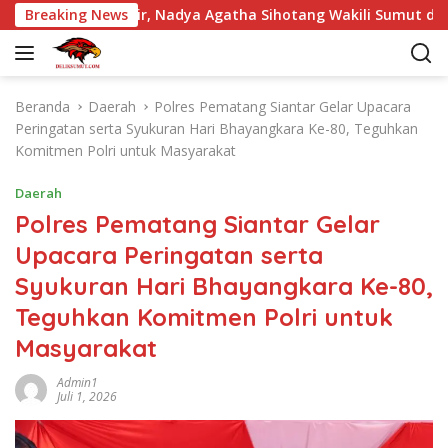
L
ntu Samosir, Nadya Agatha Sihotang Wakili Sumut di FlS3N Ca
Breaking News
a
n
g
s
Beranda
Daerah
Polres Pematang Siantar Gelar Upacara
u
Peringatan serta Syukuran Hari Bhayangkara Ke-80, Teguhkan
n
Komitmen Polri untuk Masyarakat
g
k
Daerah
e
Polres Pematang Siantar Gelar
k
Upacara Peringatan serta
o
n
Syukuran Hari Bhayangkara Ke-80,
t
Teguhkan Komitmen Polri untuk
e
n
Masyarakat
Admin1
Juli 1, 2026