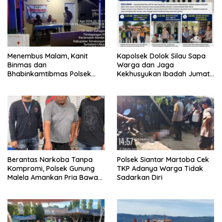
Menembus Malam, Kanit
Kapolsek Dolok Silau Sapa
Binmas dan
Warga dan Jaga
Bhabinkamtibmas Polsek
Kekhusyukan Ibadah Jumat
Bandar Huluan Sapa Warga
demi Kedamaian Kampung
Jaga Kamling demi
Halaman
Kampung yang Aman
Berantas Narkoba Tanpa
Polsek Siantar Martoba Cek
Kompromi, Polsek Gunung
TKP Adanya Warga Tidak
Malela Amankan Pria Bawa
Sadarkan Diri
Sabu di Nagori Karangsari