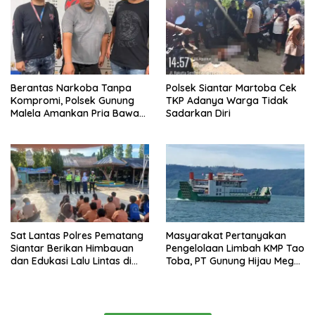
Kampung yang Aman
Berantas Narkoba Tanpa
Polsek Siantar Martoba Cek
Kompromi, Polsek Gunung
TKP Adanya Warga Tidak
Malela Amankan Pria Bawa
Sadarkan Diri
Sabu di Nagori Karangsari
Sat Lantas Polres Pematang
Masyarakat Pertanyakan
Siantar Berikan Himbauan
Pengelolaan Limbah KMP Tao
dan Edukasi Lalu Lintas di
Toba, PT Gunung Hijau Mega
SMP Negeri 9
Belum Berikan Penjelasan
Resmi