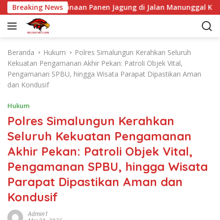
L
ma Petani Binaan Panen Jagung di Jalan Manunggal Karya
Breaking News
a
n
g
s
Beranda
Hukum
Polres Simalungun Kerahkan Seluruh
u
Kekuatan Pengamanan Akhir Pekan: Patroli Objek Vital,
n
Pengamanan SPBU, hingga Wisata Parapat Dipastikan Aman
g
dan Kondusif
k
e
Hukum
k
Polres Simalungun Kerahkan
o
Seluruh Kekuatan Pengamanan
n
t
Akhir Pekan: Patroli Objek Vital,
e
Pengamanan SPBU, hingga Wisata
n
Parapat Dipastikan Aman dan
Kondusif
Admin1