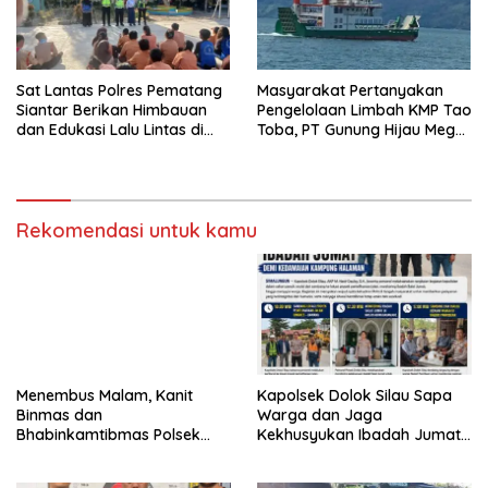
Sat Lantas Polres Pematang
Masyarakat Pertanyakan
Siantar Berikan Himbauan
Pengelolaan Limbah KMP Tao
dan Edukasi Lalu Lintas di
Toba, PT Gunung Hijau Mega
SMP Negeri 9
Belum Berikan Penjelasan
Resmi
Rekomendasi untuk kamu
Menembus Malam, Kanit
Kapolsek Dolok Silau Sapa
Binmas dan
Warga dan Jaga
Bhabinkamtibmas Polsek
Kekhusyukan Ibadah Jumat
Bandar Huluan Sapa Warga
demi Kedamaian Kampung
Jaga Kamling demi
Halaman