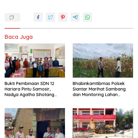
Baca Juga
Bukti Pembinaan SDN 12
Bhabinkamtibmas Polsek
Hariara Pintu Samosir,
Siantar Marihat Sambang
Nadya Agatha Sihotang
dan Monitoring Lahan
Wakili Sumut di FlS3N
Jagung Petani Binaan
Cabang Menyanyi Solo