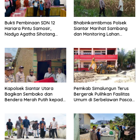
Bukti Pembinaan SDN 12
Bhabinkamtibmas Polsek
Hariara Pintu Samosir,
Siantar Marihat Sambang
Nadya Agatha Sihotang
dan Monitoring Lahan
Wakili Sumut di FlS3N
Jagung Petani Binaan
Cabang Menyanyi Solo
Kapolsek Siantar Utara
Pemkab Simalungun Terus
Bagikan Sembako dan
Bergerak Pulihkan Fasilitas
Bendera Merah Putih kepada
Umum di Serbelawan Pasca
Warga Sambut HUT
Banjir
Kemerdekaan RI ke 81