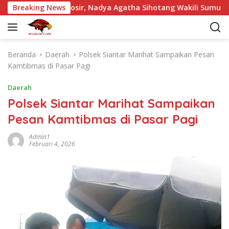
L
 Pintu Samosir, Nadya Agatha Sihotang Wakili Sumut di FlS3N
Breaking News
a
n
g
s
Beranda
Daerah
Polsek Siantar Marihat Sampaikan Pesan
u
Kamtibmas di Pasar Pagi
n
g
Daerah
k
Polsek Siantar Marihat Sampaikan
e
Pesan Kamtibmas di Pasar Pagi
k
o
Admin1
n
Februari 4, 2026
t
e
n