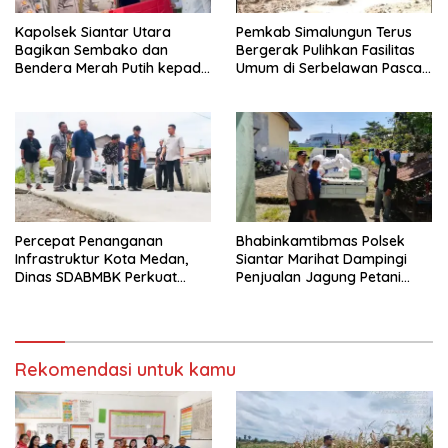
Kapolsek Siantar Utara
Pemkab Simalungun Terus
Bagikan Sembako dan
Bergerak Pulihkan Fasilitas
Bendera Merah Putih kepada
Umum di Serbelawan Pasca
Warga Sambut HUT
Banjir
Kemerdekaan RI ke 81
Percepat Penanganan
Bhabinkamtibmas Polsek
Infrastruktur Kota Medan,
Siantar Marihat Dampingi
Dinas SDABMBK Perkuat
Penjualan Jagung Petani
Sinergi dengan Kecamatan
Binaan ke Bulog
Rekomendasi untuk kamu