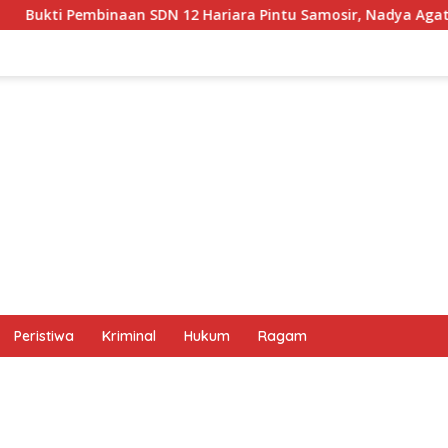
12 Hariara Pintu Samosir, Nadya Agatha Sihotang Wakili Sumut
Peristiwa
Kriminal
Hukum
Ragam