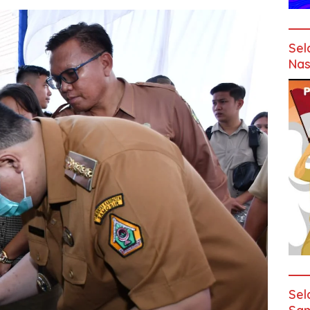
Sel
Nas
Sel