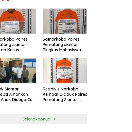
arkoba Polres
Satnarkoba Polres
tang siantar
Pematang siantar
kap Kasus
Ringkus Mahasiswa
daran, 18 Butir Pil
Pembawa 10 Butir
si berhasil
Ekstasi
mankan
Residivis Narkoba
eķ Siantar
Kembali Diciduk Polres
toba Amankan
Pematang Siantar,
 Anak Diduga Curi
barang bukti Dua
Paket Sabu
Selengkapnya