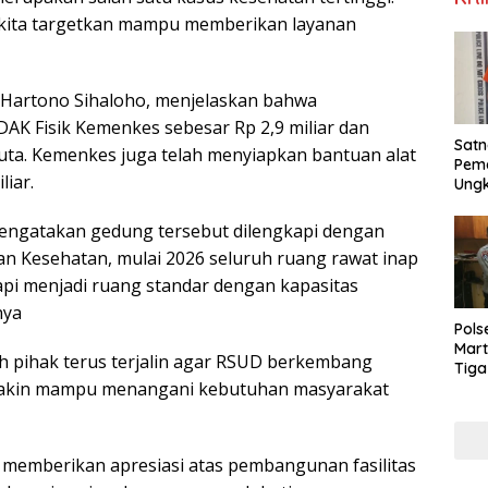
kita targetkan mampu memberikan layanan
 Hartono Sihaloho, menjelaskan bahwa
AK Fisik Kemenkes sebesar Rp 2,9 miliar dan
Satn
 juta. Kemenkes juga telah menyiapkan bantuan alat
Pema
liar.
Ung
Pere
Exta
engatakan gedung tersebut dilengkapi dengan
Dia
erian Kesehatan, mulai 2026 seluruh ruang rawat inap
tapi menjadi ruang standar dengan kapasitas
nya
Pols
Mar
 pihak terus terjalin agar RSUD berkembang
Tiga
emakin mampu menangani kebutuhan masyarakat
HP
memberikan apresiasi atas pembangunan fasilitas