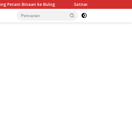
g
Satnarkoba Polres Pematang siantar Ungkap Kasus Per