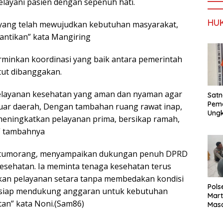
elayani pasien dengan sepenuh hati.
HU
yang telah mewujudkan kebutuhan masyarakat,
nantikan” kata Mangiring
minkan koordinasi yang baik antara pemerintah
tut dibanggakan.
layanan kesehatan yang aman dan nyaman agar
Satn
Pema
 luar daerah, Dengan tambahan ruang rawat inap,
Ung
eningkatkan pelayanan prima, bersikap ramah,
Pere
” tambahnya
Exta
Dia
Situmorang, menyampaikan dukungan penuh DPRD
esehatan. Ia meminta tenaga kesehatan terus
an pelayanan setara tanpa membedakan kondisi
Pols
 siap mendukung anggaran untuk kebutuhan
Mart
tan” kata Noni.(Sam86)
Masa
dan