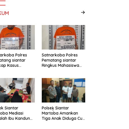
KUM
arkoba Polres
Satnarkoba Polres
tang siantar
Pematang siantar
kap Kasus
Ringkus Mahasiswa
daran, 18 Butir Pil
Pembawa 10 Butir
si berhasil
Ekstasi
mankan
ek Siantar
Polseķ Siantar
oba Mediasi
Martoba Amankan
lah Ibu Kandung
Tiga Anak Diduga Curi
 Anak
HP