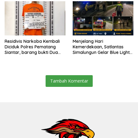
Residivis Narkoba Kembali
Menjelang Hari
Diciduk Polres Pematang
Kemerdekaan, Satlantas
Siantar, barang bukti Dua
Simalungun Gelar Blue Light
Paket Sabu
Patrol Antisipasi Balap Liar
dan Begal di Jalur Siantar-
Saribudolok
Tambah Komentar