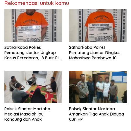
Rekomendasi untuk kamu
Satnarkoba Polres
Satnarkoba Polres
Pematang siantar Ungkap
Pematang siantar Ringkus
Kasus Peredaran, 18 Butir Pil
Mahasiswa Pembawa 10
Extasi berhasil Diamankan
Butir Ekstasi
Polsek Siantar Martoba
Polseķ Siantar Martoba
Mediasi Masalah Ibu
Amankan Tiga Anak Diduga
Kandung dan Anak
Curi HP