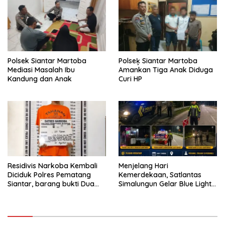
Polsek Siantar Martoba
Polseķ Siantar Martoba
Mediasi Masalah Ibu
Amankan Tiga Anak Diduga
Kandung dan Anak
Curi HP
Residivis Narkoba Kembali
Menjelang Hari
Diciduk Polres Pematang
Kemerdekaan, Satlantas
Siantar, barang bukti Dua
Simalungun Gelar Blue Light
Paket Sabu
Patrol Antisipasi Balap Liar
dan Begal di Jalur Siantar-
Saribudolok