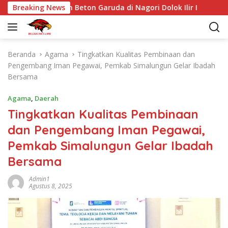
L
 Jembatan Beton Garuda di Nagori Dolok Ilir I
Breaking News
Polsek
a
n
g
s
Beranda
Agama
Tingkatkan Kualitas Pembinaan dan
u
Pengembang Iman Pegawai, Pemkab Simalungun Gelar Ibadah
n
Bersama
g
k
Agama
,
Daerah
e
Tingkatkan Kualitas Pembinaan
k
dan Pengembang Iman Pegawai,
o
n
Pemkab Simalungun Gelar Ibadah
t
Bersama
e
n
Admin1
Agustus 8, 2025