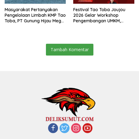
Masyarakat Pertanyakan
Festival Tao Toba Joujou
Pengelolaan Limbah KMP Tao
2026 Gelar Workshop
Toba, PT Gunung Hijau Mega
Pengembangan UMKM,
Belum Berikan Penjelasan
Dorong Produk Lokal
Resmi
Samosir Naik Kelas
Tambah Komentar