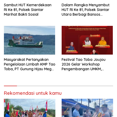
Sambut HUT Kemerdekaan
Dalam Rangka Menyambut
RI Ke 81, Polsek Siantar
HUT RI Ke 81, Polsek Siantar
Marihat Bakti Sosial
Utara Berbagi Bansos
Kepada Warga
Masyarakat Pertanyakan
Festival Tao Toba Joujou
Pengelolaan Limbah KMP Tao
2026 Gelar Workshop
Toba, PT Gunung Hijau Mega
Pengembangan UMKM,
Belum Berikan Penjelasan
Dorong Produk Lokal
Resmi
Samosir Naik Kelas
Rekomendasi untuk kamu