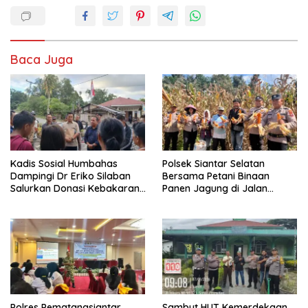
Baca Juga
Kadis Sosial Humbahas
Polsek Siantar Selatan
Dampingi Dr Eriko Silaban
Bersama Petani Binaan
Salurkan Donasi Kebakaran
Panen Jagung di Jalan
Rumah di Parlilitan
Manunggal Karya
Polres Pematangsiantar
Sambut HUT Kemerdekaan