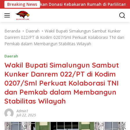
L
Silaban Salurkan Donasi Kebakaran Rumah di Parlilitan
Breaking News
a
n
g
s
Beranda
Daerah
Wakil Bupati Simalungun Sambut Kunker
u
Danrem 022/PT di Kodim 0207/Sml Perkuat Kolaborasi TNI dan
n
Pemkab dalam Membangun Stabilitas Wilayah
g
k
Daerah
e
Wakil Bupati Simalungun Sambut
k
Kunker Danrem 022/PT di Kodim
o
n
0207/Sml Perkuat Kolaborasi TNI
t
dan Pemkab dalam Membangun
e
n
Stabilitas Wilayah
Admin1
Juli 22, 2025