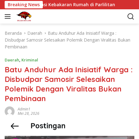
L
si Kebakaran Rumah di Parlilitan
Breaking News
Polsek Siantar Sela
a
n
g
s
Beranda
Daerah
Batu Anduhur Ada Inisiatif Warga :
u
Disbudpar Samosir Selesaikan Polemik Dengan Viralitas Bukan
n
Pembinaan
g
k
Daerah
,
Kriminal
e
Batu Anduhur Ada Inisiatif Warga :
k
Disbudpar Samosir Selesaikan
o
n
Polemik Dengan Viralitas Bukan
t
Pembinaan
e
n
Admin1
Mei 28, 2026