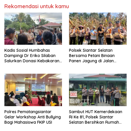
Rekomendasi untuk kamu
Kadis Sosial Humbahas
Polsek Siantar Selatan
Dampingi Dr Eriko Silaban
Bersama Petani Binaan
Salurkan Donasi Kebakaran
Panen Jagung di Jalan
Rumah di Parlilitan
Manunggal Karya
Polres Pematangsiantar
Sambut HUT Kemerdekaan
Gelar Workshop Anti Bullying
RI Ke 81, Polsek Siantar
Bagi Mahasiswa FKIP USI
Selatan Bersihkan Rumah
Ibadah