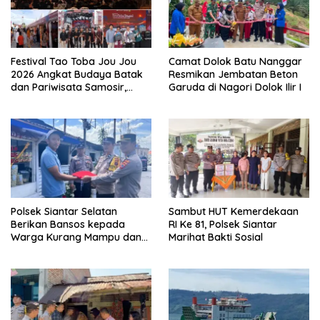
Festival Tao Toba Jou Jou
Camat Dolok Batu Nanggar
2026 Angkat Budaya Batak
Resmikan Jembatan Beton
dan Pariwisata Samosir,
Garuda di Nagori Dolok Ilir I
UMKM Siap Tembus Pasar
Lebih Luas
Polsek Siantar Selatan
Sambut HUT Kemerdekaan
Berikan Bansos kepada
RI Ke 81, Polsek Siantar
Warga Kurang Mampu dan
Marihat Bakti Sosial
Bendera Merah Putih