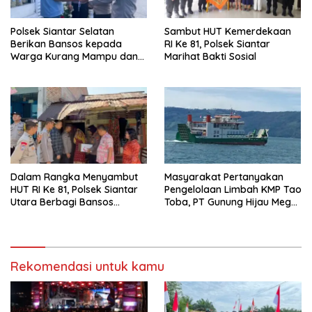
Polsek Siantar Selatan
Sambut HUT Kemerdekaan
Berikan Bansos kepada
RI Ke 81, Polsek Siantar
Warga Kurang Mampu dan
Marihat Bakti Sosial
Bendera Merah Putih
Dalam Rangka Menyambut
Masyarakat Pertanyakan
HUT RI Ke 81, Polsek Siantar
Pengelolaan Limbah KMP Tao
Utara Berbagi Bansos
Toba, PT Gunung Hijau Mega
Kepada Warga
Belum Berikan Penjelasan
Resmi
Rekomendasi untuk kamu