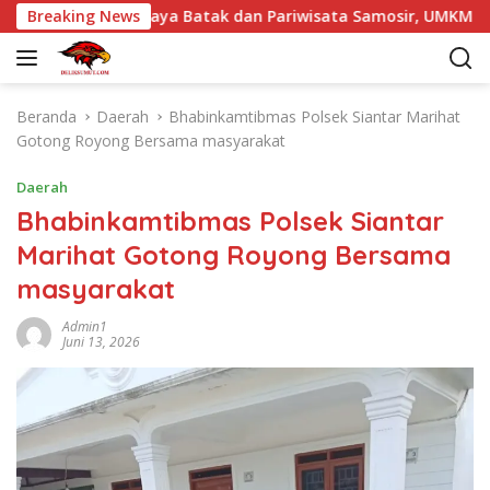
L
6 Angkat Budaya Batak dan Pariwisata Samosir, UMKM Siap Temb
Breaking News
a
n
g
s
Beranda
Daerah
Bhabinkamtibmas Polsek Siantar Marihat
u
Gotong Royong Bersama masyarakat
n
g
Daerah
k
Bhabinkamtibmas Polsek Siantar
e
Marihat Gotong Royong Bersama
k
o
masyarakat
n
t
Admin1
Juni 13, 2026
e
n