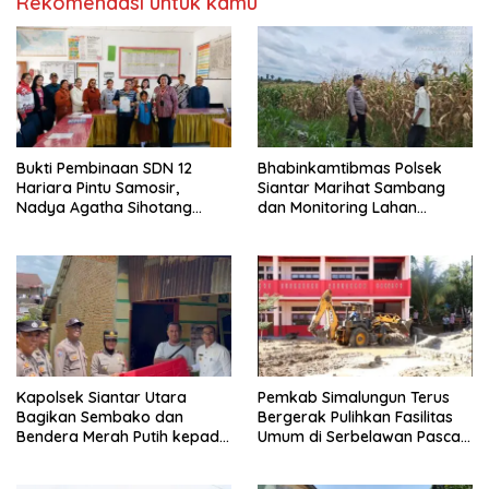
Rekomendasi untuk kamu
Bukti Pembinaan SDN 12
Bhabinkamtibmas Polsek
Hariara Pintu Samosir,
Siantar Marihat Sambang
Nadya Agatha Sihotang
dan Monitoring Lahan
Wakili Sumut di FlS3N
Jagung Petani Binaan
Cabang Menyanyi Solo
Kapolsek Siantar Utara
Pemkab Simalungun Terus
Bagikan Sembako dan
Bergerak Pulihkan Fasilitas
Bendera Merah Putih kepada
Umum di Serbelawan Pasca
Warga Sambut HUT
Banjir
Kemerdekaan RI ke 81