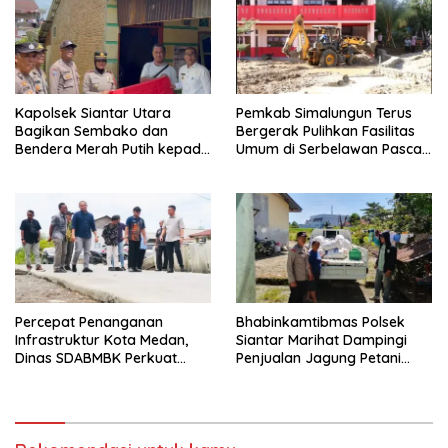
Kapolsek Siantar Utara
Pemkab Simalungun Terus
Bagikan Sembako dan
Bergerak Pulihkan Fasilitas
Bendera Merah Putih kepada
Umum di Serbelawan Pasca
Warga Sambut HUT
Banjir
Kemerdekaan RI ke 81
Percepat Penanganan
Bhabinkamtibmas Polsek
Infrastruktur Kota Medan,
Siantar Marihat Dampingi
Dinas SDABMBK Perkuat
Penjualan Jagung Petani
Sinergi dengan Kecamatan
Binaan ke Bulog