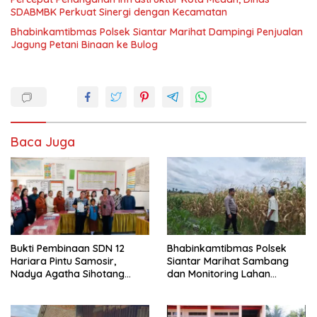
SDABMBK Perkuat Sinergi dengan Kecamatan
Bhabinkamtibmas Polsek Siantar Marihat Dampingi Penjualan
Jagung Petani Binaan ke Bulog
Baca Juga
Bukti Pembinaan SDN 12
Bhabinkamtibmas Polsek
Hariara Pintu Samosir,
Siantar Marihat Sambang
Nadya Agatha Sihotang
dan Monitoring Lahan
Wakili Sumut di FlS3N
Jagung Petani Binaan
Cabang Menyanyi Solo