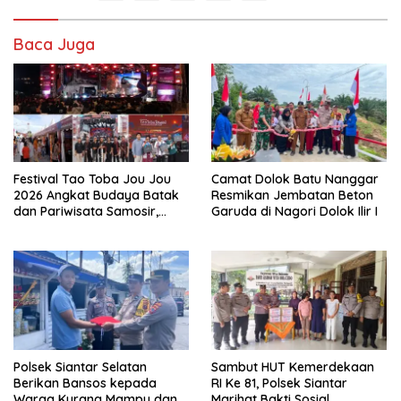
Baca Juga
Festival Tao Toba Jou Jou
Camat Dolok Batu Nanggar
2026 Angkat Budaya Batak
Resmikan Jembatan Beton
dan Pariwisata Samosir,
Garuda di Nagori Dolok Ilir I
UMKM Siap Tembus Pasar
Lebih Luas
Polsek Siantar Selatan
Sambut HUT Kemerdekaan
Berikan Bansos kepada
RI Ke 81, Polsek Siantar
Warga Kurang Mampu dan
Marihat Bakti Sosial