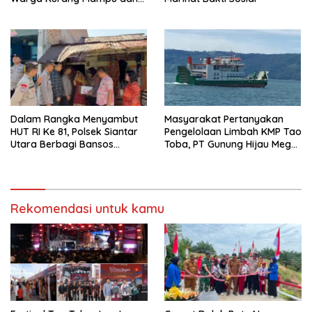
Bendera Merah Putih
Dalam Rangka Menyambut
Masyarakat Pertanyakan
HUT RI Ke 81, Polsek Siantar
Pengelolaan Limbah KMP Tao
Utara Berbagi Bansos
Toba, PT Gunung Hijau Mega
Kepada Warga
Belum Berikan Penjelasan
Resmi
Rekomendasi untuk kamu