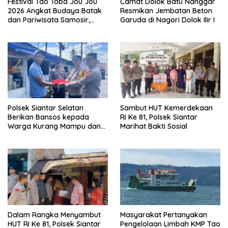
Festival Tao Toba Jou Jou
Camat Dolok Batu Nanggar
2026 Angkat Budaya Batak
Resmikan Jembatan Beton
dan Pariwisata Samosir,
Garuda di Nagori Dolok Ilir I
UMKM Siap Tembus Pasar
Lebih Luas
Polsek Siantar Selatan
Sambut HUT Kemerdekaan
Berikan Bansos kepada
RI Ke 81, Polsek Siantar
Warga Kurang Mampu dan
Marihat Bakti Sosial
Bendera Merah Putih
Dalam Rangka Menyambut
Masyarakat Pertanyakan
HUT RI Ke 81, Polsek Siantar
Pengelolaan Limbah KMP Tao