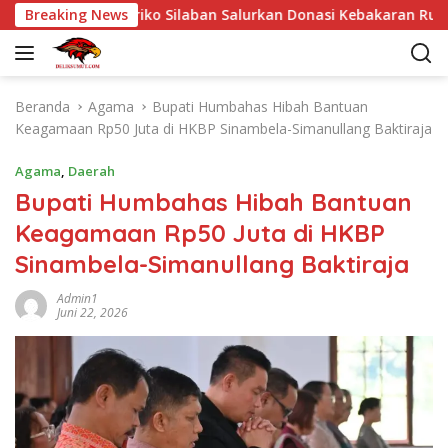
L
mpingi Dr Eriko Silaban Salurkan Donasi Kebakaran Rumah di Pa
Breaking News
a
n
g
s
Beranda
Agama
Bupati Humbahas Hibah Bantuan
u
Keagamaan Rp50 Juta di HKBP Sinambela-Simanullang Baktiraja
n
g
Agama
,
Daerah
k
Bupati Humbahas Hibah Bantuan
e
Keagamaan Rp50 Juta di HKBP
k
o
Sinambela-Simanullang Baktiraja
n
t
Admin1
Juni 22, 2026
e
n