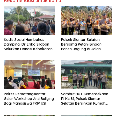
Rekomendasi untuk kamu
Kadis Sosial Humbahas
Polsek Siantar Selatan
Dampingi Dr Eriko Silaban
Bersama Petani Binaan
Salurkan Donasi Kebakaran
Panen Jagung di Jalan
Rumah di Parlilitan
Manunggal Karya
Polres Pematangsiantar
Sambut HUT Kemerdekaan
Gelar Workshop Anti Bullying
RI Ke 81, Polsek Siantar
Bagi Mahasiswa FKIP USI
Selatan Bersihkan Rumah
Ibadah