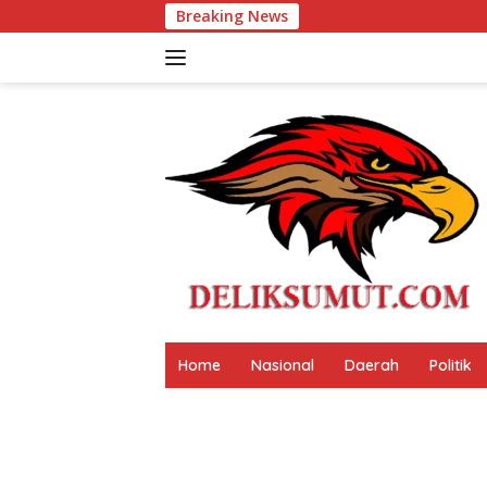
Langsung
Breaking News
Festival Tao Toba Jou Jo
ke
konten
Home
Nasional
Daerah
Politik