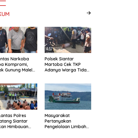
KUM
antas Narkoba
Polsek Siantar
pa Kompromi,
Martoba Cek TKP
ek Gunung Malela
Adanya Warga Tidak
nkan Pria Bawa
Sadarkan Diri
 di Nagori
ngsari
Lantas Polres
Masyarakat
tang Siantar
Pertanyakan
ikan Himbauan
Pengelolaan Limbah
Edukasi Lalu
KMP Tao Toba, PT
as di SMP Negeri 9
Gunung Hijau Mega