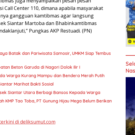
tibmas juga menyampaikan pesan pesan
si Call Center 110, dimana apabila masyarakat
inya gangguan kamtibmas agar langsung
lsek Siantar Martoba dan Bhabinkamtibmas
ndaklanjuti,” Pungkas AKP Restuadi. (PN)
daya Batak dan Pariwisata Samosir, UMKM Siap Tembus
Sel
n Beton Garuda di Nagori Dolok Ilir I
Nas
pada Warga Kurang Mampu dan Bendera Merah Putih
antar Marihat Bakti Sosial
sek Siantar Utara Berbagi Bansos Kepada Warga
ah KMP Tao Toba, PT Gunung Hijau Mega Belum Berikan
terkini di deliksumut.com