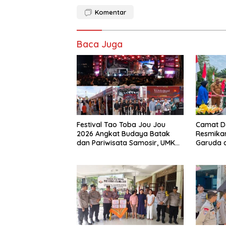
Komentar
Baca Juga
Festival Tao Toba Jou Jou
Camat D
2026 Angkat Budaya Batak
Resmika
dan Pariwisata Samosir, UMKM
Garuda di
Siap Tembus Pasar Lebih Luas