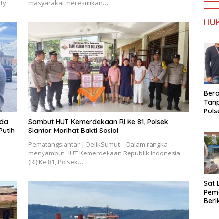
ity…
masyarakat meresmikan…
HU
Ber
Tan
Pols
Ama
ada
Sambut HUT Kemerdekaan RI Ke 81, Polsek
Sabu
utih
Siantar Marihat Bakti Sosial
Kara
Pematangsiantar | DelikSumut – Dalam rangka
menyambut HUT Kemerdekaan Republik Indonesia
(RI) Ke 81, Polsek…
Sat 
Pema
Ber
dan 
Lint