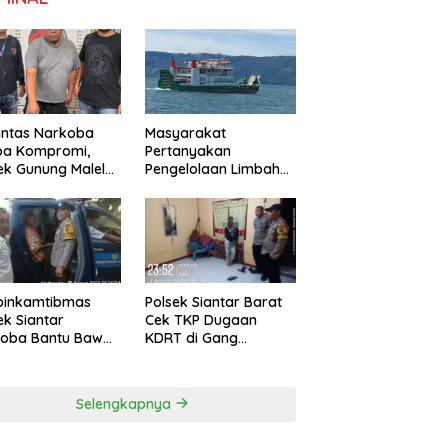
antas Narkoba
Masyarakat
pa Kompromi,
Pertanyakan
ek Gunung Malela
Pengelolaan Limbah
nkan Pria Bawa
KMP Tao Toba, PT
 di Nagori
Gunung Hijau Mega
ngsari
Belum Berikan
Penjelasan Resmi
binkamtibmas
Polsek Siantar Barat
ek Siantar
Cek TKP Dugaan
toba Bantu Bawa
KDRT di Gang
a ke Pusat
Swadaya
bilitasi
Selengkapnya