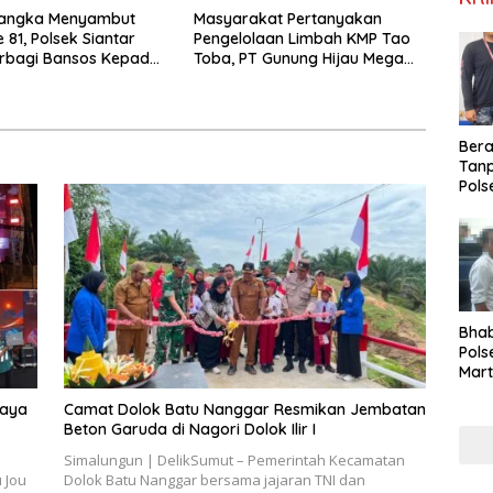
angka Menyambut
Masyarakat Pertanyakan
 81, Polsek Siantar
Pengelolaan Limbah KMP Tao
erbagi Bansos Kepada
Toba, PT Gunung Hijau Mega
Belum Berikan Penjelasan
Resmi
Ber
Tan
Pols
Ama
Sabu
Kara
Bha
Pols
Mar
Warg
daya
Camat Dolok Batu Nanggar Resmikan Jembatan
Reha
Beton Garuda di Nagori Dolok Ilir I
Simalungun | DelikSumut – Pemerintah Kecamatan
 Jou
Dolok Batu Nanggar bersama jajaran TNI dan