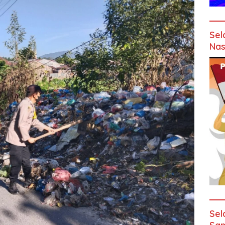
Sel
Nas
Sel