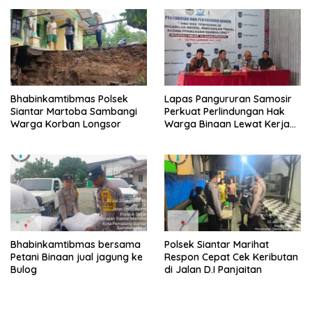
Bhabinkamtibmas Polsek
Lapas Pangururan Samosir
Siantar Martoba Sambangi
Perkuat Perlindungan Hak
Warga Korban Longsor
Warga Binaan Lewat Kerja
Sama Bantuan Hukum
Bhabinkamtibmas bersama
Polsek Siantar Marihat
Petani Binaan jual jagung ke
Respon Cepat Cek Keributan
Bulog
di Jalan D.I Panjaitan