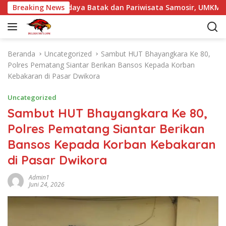
L
6 Angkat Budaya Batak dan Pariwisata Samosir, UMKM Siap Tem
Breaking News
a
n
g
s
Beranda
Uncategorized
Sambut HUT Bhayangkara Ke 80,
u
Polres Pematang Siantar Berikan Bansos Kepada Korban
n
Kebakaran di Pasar Dwikora
g
k
Uncategorized
e
Sambut HUT Bhayangkara Ke 80,
k
Polres Pematang Siantar Berikan
o
n
Bansos Kepada Korban Kebakaran
t
di Pasar Dwikora
e
n
Admin1
Juni 24, 2026