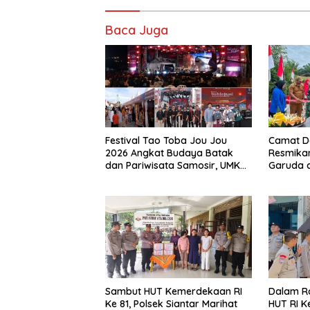
Baca Juga
Festival Tao Toba Jou Jou
Camat D
2026 Angkat Budaya Batak
Resmika
dan Pariwisata Samosir, UMKM
Garuda di
Siap Tembus Pasar Lebih Luas
Sambut HUT Kemerdekaan RI
Dalam R
Ke 81, Polsek Siantar Marihat
HUT RI Ke