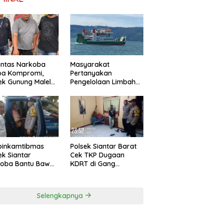
antas Narkoba
Masyarakat
pa Kompromi,
Pertanyakan
ek Gunung Malela
Pengelolaan Limbah
nkan Pria Bawa
KMP Tao Toba, PT
 di Nagori
Gunung Hijau Mega
ngsari
Belum Berikan
Penjelasan Resmi
binkamtibmas
Polsek Siantar Barat
ek Siantar
Cek TKP Dugaan
toba Bantu Bawa
KDRT di Gang
a ke Pusat
Swadaya
bilitasi
Selengkapnya