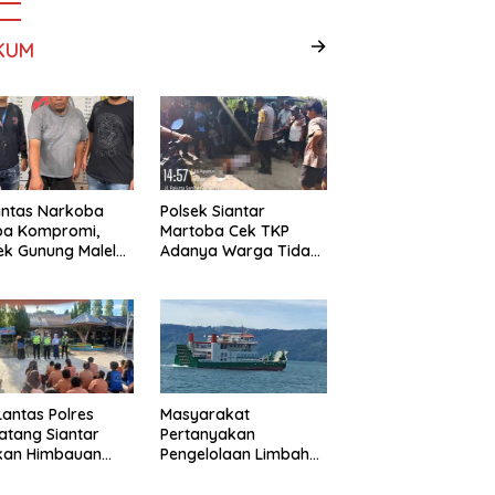
KUM
antas Narkoba
Polsek Siantar
pa Kompromi,
Martoba Cek TKP
ek Gunung Malela
Adanya Warga Tidak
nkan Pria Bawa
Sadarkan Diri
 di Nagori
ngsari
Lantas Polres
Masyarakat
tang Siantar
Pertanyakan
ikan Himbauan
Pengelolaan Limbah
Edukasi Lalu
KMP Tao Toba, PT
as di SMP Negeri 9
Gunung Hijau Mega