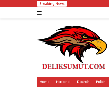
Langsung
Breaking News
Festival Tao Toba Jou 
ke
konten
Home
Nasional
Daerah
Politik