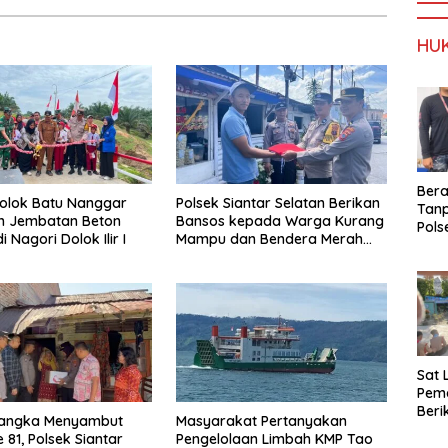
HU
Ber
olok Batu Nanggar
Polsek Siantar Selatan Berikan
Tan
n Jembatan Beton
Bansos kepada Warga Kurang
Pols
 Nagori Dolok Ilir I
Mampu dan Bendera Merah
Ama
Putih
Sabu
Kara
Sat 
Pema
Ber
angka Menyambut
Masyarakat Pertanyakan
dan 
 81, Polsek Siantar
Pengelolaan Limbah KMP Tao
Lint