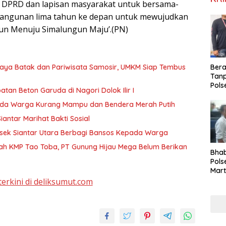
a DPRD dan lapisan masyarakat untuk bersama-
ngunan lima tahun ke depan untuk mewujudkan
un Menuju Simalungun Maju’.(PN)
daya Batak dan Pariwisata Samosir, UMKM Siap Tembus
Ber
Tan
Pols
n Beton Garuda di Nagori Dolok Ilir I
Ama
Sabu
pada Warga Kurang Mampu dan Bendera Merah Putih
Kara
antar Marihat Bakti Sosial
sek Siantar Utara Berbagi Bansos Kepada Warga
ah KMP Tao Toba, PT Gunung Hijau Mega Belum Berikan
Bha
Pols
Mar
Warg
terkini di deliksumut.com
Reha