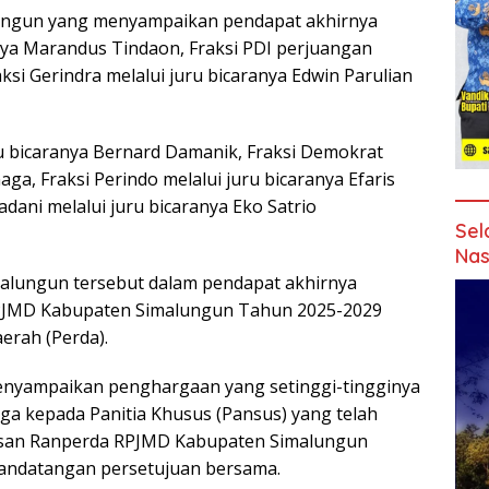
lungun yang menyampaikan pendapat akhirnya
anya Marandus Tindaon, Fraksi PDI perjuangan
raksi Gerindra melalui juru bicaranya Edwin Parulian
ru bicaranya Bernard Damanik, Fraksi Demokrat
aga, Fraksi Perindo melalui juru bicaranya Efaris
dani melalui juru bicaranya Eko Satrio
Sel
Nas
malungun tersebut dalam pendapat akhirnya
PJMD Kabupaten Simalungun Tahun 2025-2029
erah (Perda).
enyampaikan penghargaan yang setinggi-tingginya
a kepada Panitia Khusus (Pansus) yang telah
san Ranperda RPJMD Kabupaten Simalungun
nandatangan persetujuan bersama.