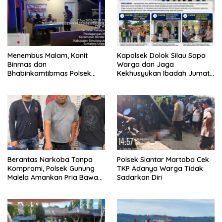
Menembus Malam, Kanit
Kapolsek Dolok Silau Sapa
Binmas dan
Warga dan Jaga
Bhabinkamtibmas Polsek
Kekhusyukan Ibadah Jumat
Bandar Huluan Sapa Warga
demi Kedamaian Kampung
Jaga Kamling demi
Halaman
Kampung yang Aman
Berantas Narkoba Tanpa
Polsek Siantar Martoba Cek
Kompromi, Polsek Gunung
TKP Adanya Warga Tidak
Malela Amankan Pria Bawa
Sadarkan Diri
Sabu di Nagori Karangsari