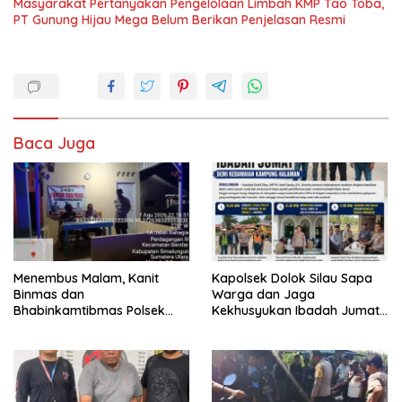
Masyarakat Pertanyakan Pengelolaan Limbah KMP Tao Toba,
PT Gunung Hijau Mega Belum Berikan Penjelasan Resmi
Baca Juga
Menembus Malam, Kanit
Kapolsek Dolok Silau Sapa
Binmas dan
Warga dan Jaga
Bhabinkamtibmas Polsek
Kekhusyukan Ibadah Jumat
Bandar Huluan Sapa Warga
demi Kedamaian Kampung
Jaga Kamling demi
Halaman
Kampung yang Aman