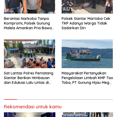
Berantas Narkoba Tanpa
Polsek Siantar Martoba Cek
Kompromi, Polsek Gunung
TKP Adanya Warga Tidak
Malela Amankan Pria Bawa
Sadarkan Diri
Sabu di Nagori Karangsari
Sat Lantas Polres Pematang
Masyarakat Pertanyakan
Siantar Berikan Himbauan
Pengelolaan Limbah KMP Tao
dan Edukasi Lalu Lintas di
Toba, PT Gunung Hijau Mega
SMP Negeri 9
Belum Berikan Penjelasan
Resmi
Rekomendasi untuk kamu