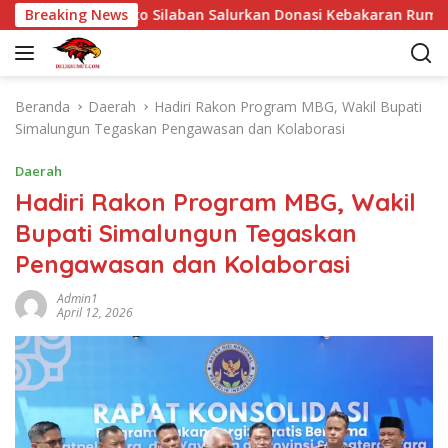
L
ngi Dr Eriko Silaban Salurkan Donasi Kebakaran Rumah di Parl
Breaking News
a
n
g
s
Beranda
Daerah
Hadiri Rakon Program MBG, Wakil Bupati
u
Simalungun Tegaskan Pengawasan dan Kolaborasi
n
g
Daerah
k
Hadiri Rakon Program MBG, Wakil
e
Bupati Simalungun Tegaskan
k
o
Pengawasan dan Kolaborasi
n
t
Admin1
April 12, 2026
e
n