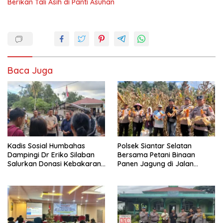
Berikan Tali Asih di Panti Asuhan
Baca Juga
Kadis Sosial Humbahas
Polsek Siantar Selatan
Dampingi Dr Eriko Silaban
Bersama Petani Binaan
Salurkan Donasi Kebakaran
Panen Jagung di Jalan
Rumah di Parlilitan
Manunggal Karya