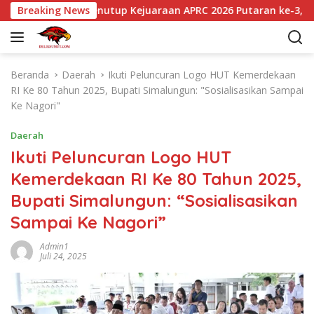
L
un Resmi Menutup Kejuaraan APRC 2026 Putaran ke-3, Musa Raj
Breaking News
a
n
g
s
Beranda
Daerah
Ikuti Peluncuran Logo HUT Kemerdekaan
u
RI Ke 80 Tahun 2025, Bupati Simalungun: "Sosialisasikan Sampai
n
Ke Nagori"
g
k
Daerah
e
Ikuti Peluncuran Logo HUT
k
Kemerdekaan RI Ke 80 Tahun 2025,
o
n
Bupati Simalungun: “Sosialisasikan
t
Sampai Ke Nagori”
e
n
Admin1
Juli 24, 2025