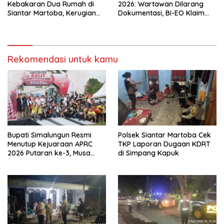
Kebakaran Dua Rumah di
2026: Wartawan Dilarang
Siantar Martoba, Kerugian
Dokumentasi, BI-EO Klaim
Capai Rp550 Juta
Koordinasi dengan Kominfo
Samosir, Siapa Penentu
Akses Pers?
Rekomendasi untuk kamu
Bupati Simalungun Resmi
Polsek Siantar Martoba Cek
Menutup Kejuaraan APRC
TKP Laporan Dugaan KDRT
2026 Putaran ke-3, Musa
di Simpang Kapuk
Rajekshah Juara di Lintasan