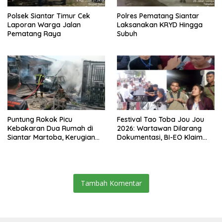
Polsek Siantar Timur Cek
Polres Pematang Siantar
Laporan Warga Jalan
Laksanakan KRYD Hingga
Pematang Raya
Subuh
Puntung Rokok Picu
Festival Tao Toba Jou Jou
Kebakaran Dua Rumah di
2026: Wartawan Dilarang
Siantar Martoba, Kerugian
Dokumentasi, BI-EO Klaim
Capai Rp550 Juta
Koordinasi dengan Kominfo
Samosir, Siapa Penentu
Akses Pers?
Tambah Komentar