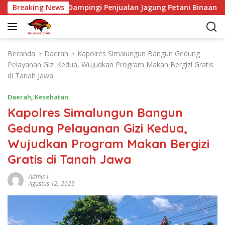
L
 Marihat Dampingi Penjualan Jagung Petani Binaan ke Bulog
Breaking News
a
n
g
s
Beranda
Daerah
Kapolres Simalungun Bangun Gedung
u
Pelayanan Gizi Kedua, Wujudkan Program Makan Bergizi Gratis
n
di Tanah Jawa
g
k
Daerah
,
Kesehatan
e
Kapolres Simalungun Bangun
k
Gedung Pelayanan Gizi Kedua,
o
n
Wujudkan Program Makan Bergizi
t
Gratis di Tanah Jawa
e
n
Admin1
Agustus 12, 2025