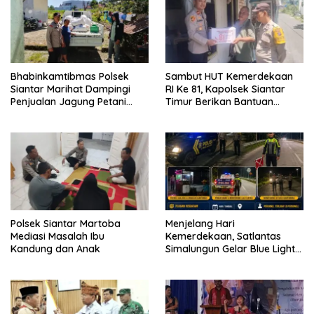
Bhabinkamtibmas Polsek
Sambut HUT Kemerdekaan
Siantar Marihat Dampingi
RI Ke 81, Kapolsek Siantar
Penjualan Jagung Petani
Timur Berikan Bantuan
Binaan ke Bulog
Sembako kepada Warga
Kurang Mampu
Polsek Siantar Martoba
Menjelang Hari
Mediasi Masalah Ibu
Kemerdekaan, Satlantas
Kandung dan Anak
Simalungun Gelar Blue Light
Patrol Antisipasi Balap Liar
dan Begal di Jalur Siantar-
Saribudolok