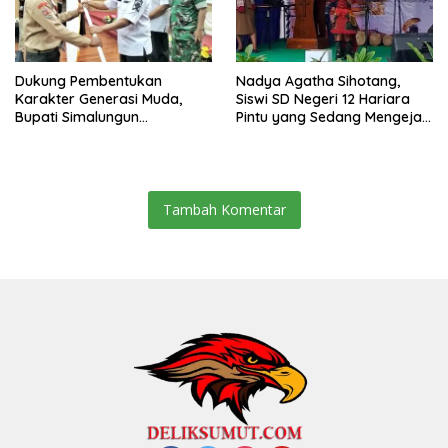
Dukung Pembentukan
Nadya Agatha Sihotang,
Karakter Generasi Muda,
Siswi SD Negeri 12 Hariara
Bupati Simalungun
Pintu yang Sedang Mengejar
Berangkatkan 38 Anggota
Mimpi Lewat Lagu, Tampil
Pramuka Ikuti Jamnas XII
Memukau di Pisah Sambut
Tahun 2026
Kadisdikpora Samosir
Tambah Komentar