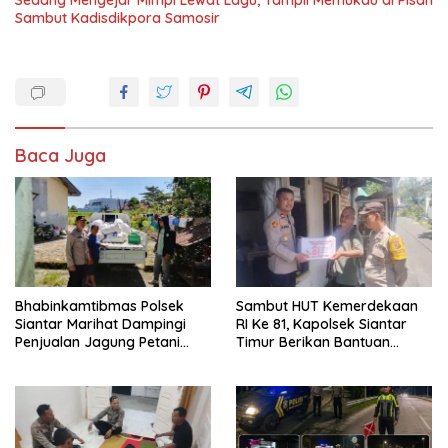
Sedang Mengejar Mimpi Lewat Lagu, Tampil Memukau di Pisah
Sambut Kadisdikpora Samosir
Baca Juga
Bhabinkamtibmas Polsek
Sambut HUT Kemerdekaan
Siantar Marihat Dampingi
RI Ke 81, Kapolsek Siantar
Penjualan Jagung Petani
Timur Berikan Bantuan
Binaan ke Bulog
Sembako kepada Warga
Kurang Mampu