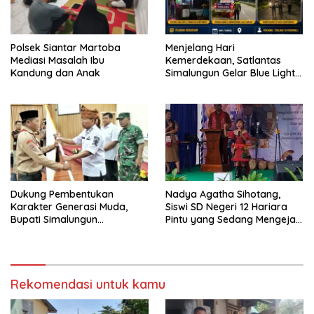
Polsek Siantar Martoba
Menjelang Hari
Mediasi Masalah Ibu
Kemerdekaan, Satlantas
Kandung dan Anak
Simalungun Gelar Blue Light
Patrol Antisipasi Balap Liar
dan Begal di Jalur Siantar-
Saribudolok
Dukung Pembentukan
Nadya Agatha Sihotang,
Karakter Generasi Muda,
Siswi SD Negeri 12 Hariara
Bupati Simalungun
Pintu yang Sedang Mengejar
Berangkatkan 38 Anggota
Mimpi Lewat Lagu, Tampil
Pramuka Ikuti Jamnas XII
Memukau di Pisah Sambut
Tahun 2026
Kadisdikpora Samosir
Rekomendasi untuk kamu