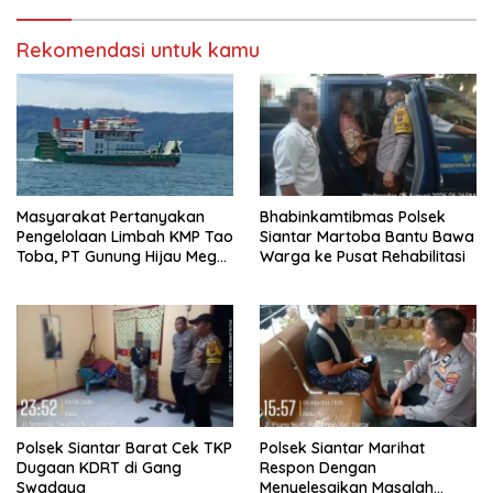
Rekomendasi untuk kamu
Masyarakat Pertanyakan
Bhabinkamtibmas Polsek
Pengelolaan Limbah KMP Tao
Siantar Martoba Bantu Bawa
Toba, PT Gunung Hijau Mega
Warga ke Pusat Rehabilitasi
Belum Berikan Penjelasan
Resmi
Polsek Siantar Barat Cek TKP
Polsek Siantar Marihat
Dugaan KDRT di Gang
Respon Dengan
Swadaya
Menyelesaikan Masalah