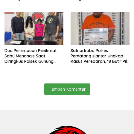
Abang Adik
Dua Perempuan Penikmat
Satnarkoba Polres
Sabu Menangis Saat
Pematang siantar Ungkap
Diringkus Polsek Gunung
Kasus Peredaran, 18 Butir Pil
Malela
Extasi berhasil Diamankan
Tambah Komentar