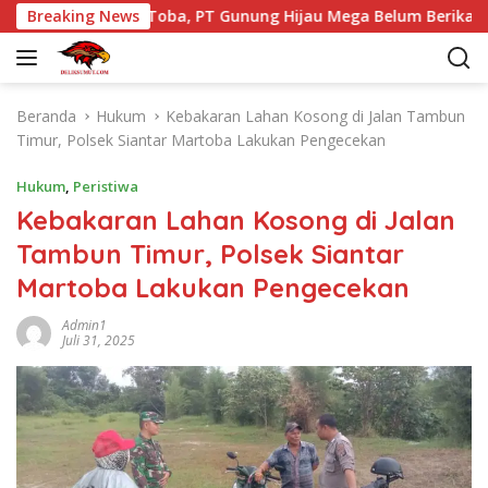
L
 KMP Tao Toba, PT Gunung Hijau Mega Belum Berikan Penjelas
Breaking News
a
n
g
s
Beranda
Hukum
Kebakaran Lahan Kosong di Jalan Tambun
u
Timur, Polsek Siantar Martoba Lakukan Pengecekan
n
g
Hukum
,
Peristiwa
k
Kebakaran Lahan Kosong di Jalan
e
Tambun Timur, Polsek Siantar
k
o
Martoba Lakukan Pengecekan
n
t
Admin1
Juli 31, 2025
e
n