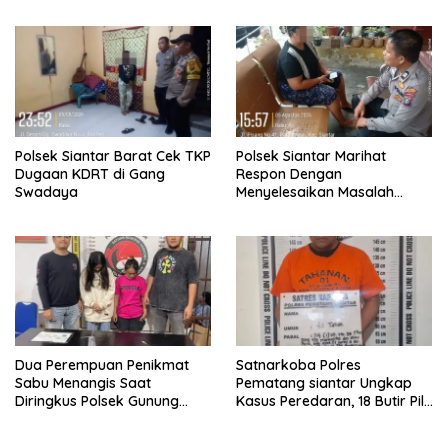
Belum Berikan Penjelasan
Resmi
Polsek Siantar Barat Cek TKP
Polsek Siantar Marihat
Dugaan KDRT di Gang
Respon Dengan
Swadaya
Menyelesaikan Masalah
Abang Adik
Dua Perempuan Penikmat
Satnarkoba Polres
Sabu Menangis Saat
Pematang siantar Ungkap
Diringkus Polsek Gunung
Kasus Peredaran, 18 Butir Pil
Malela
Extasi berhasil Diamankan