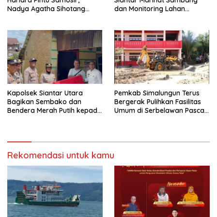
Hariara Pintu Samosir,
Siantar Marihat Sambang
Nadya Agatha Sihotang
dan Monitoring Lahan
Wakili Sumut di FlS3N
Jagung Petani Binaan
Cabang Menyanyi Solo
Kapolsek Siantar Utara
Pemkab Simalungun Terus
Bagikan Sembako dan
Bergerak Pulihkan Fasilitas
Bendera Merah Putih kepada
Umum di Serbelawan Pasca
Warga Sambut HUT
Banjir
Kemerdekaan RI ke 81
Rekomendasi untuk kamu