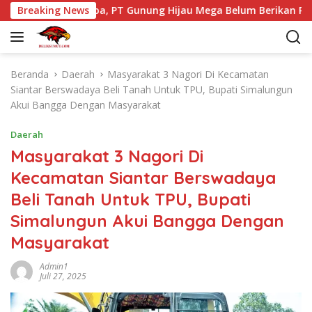
L
 Tao Toba, PT Gunung Hijau Mega Belum Berikan Penjelasan 
Breaking News
a
n
g
s
Beranda
Daerah
Masyarakat 3 Nagori Di Kecamatan
u
Siantar Berswadaya Beli Tanah Untuk TPU, Bupati Simalungun
n
Akui Bangga Dengan Masyarakat
g
k
Daerah
e
Masyarakat 3 Nagori Di
k
Kecamatan Siantar Berswadaya
o
n
Beli Tanah Untuk TPU, Bupati
t
Simalungun Akui Bangga Dengan
e
n
Masyarakat
Admin1
Juli 27, 2025