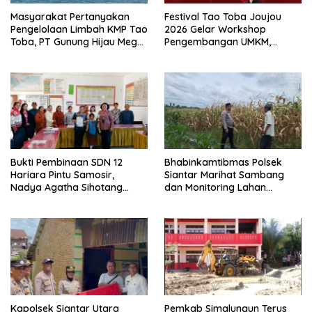
Masyarakat Pertanyakan
Festival Tao Toba Joujou
Pengelolaan Limbah KMP Tao
2026 Gelar Workshop
Toba, PT Gunung Hijau Mega
Pengembangan UMKM,
Belum Berikan Penjelasan
Dorong Produk Lokal
Resmi
Samosir Naik Kelas
Bukti Pembinaan SDN 12
Bhabinkamtibmas Polsek
Hariara Pintu Samosir,
Siantar Marihat Sambang
Nadya Agatha Sihotang
dan Monitoring Lahan
Wakili Sumut di FlS3N
Jagung Petani Binaan
Cabang Menyanyi Solo
Kapolsek Siantar Utara
Pemkab Simalungun Terus