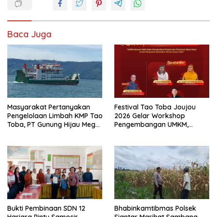
Baca Juga
Masyarakat Pertanyakan
Festival Tao Toba Joujou
Pengelolaan Limbah KMP Tao
2026 Gelar Workshop
Toba, PT Gunung Hijau Mega
Pengembangan UMKM,
Belum Berikan Penjelasan
Dorong Produk Lokal
Resmi
Samosir Naik Kelas
Bukti Pembinaan SDN 12
Bhabinkamtibmas Polsek