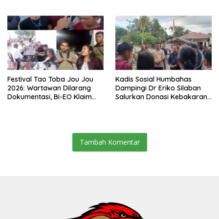
Capai Rp550 Juta
Festival Tao Toba Jou Jou
Kadis Sosial Humbahas
2026: Wartawan Dilarang
Dampingi Dr Eriko Silaban
Dokumentasi, BI-EO Klaim
Salurkan Donasi Kebakaran
Koordinasi dengan Kominfo
Rumah di Parlilitan
Samosir, Siapa Penentu
Akses Pers?
Tambah Komentar