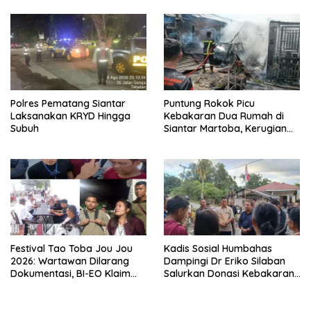
Polres Pematang Siantar
Puntung Rokok Picu
Laksanakan KRYD Hingga
Kebakaran Dua Rumah di
Subuh
Siantar Martoba, Kerugian
Capai Rp550 Juta
Festival Tao Toba Jou Jou
Kadis Sosial Humbahas
2026: Wartawan Dilarang
Dampingi Dr Eriko Silaban
Dokumentasi, BI-EO Klaim
Salurkan Donasi Kebakaran
Koordinasi dengan Kominfo
Rumah di Parlilitan
Samosir, Siapa Penentu