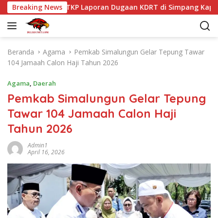
L
 Martoba Cek TKP Laporan Dugaan KDRT di Simpang Kapuk
Breaking News
a
n
g
s
Beranda
Agama
Pemkab Simalungun Gelar Tepung Tawar
u
104 Jamaah Calon Haji Tahun 2026
n
g
Agama
,
Daerah
k
Pemkab Simalungun Gelar Tepung
e
Tawar 104 Jamaah Calon Haji
k
o
Tahun 2026
n
t
Admin1
April 16, 2026
e
n