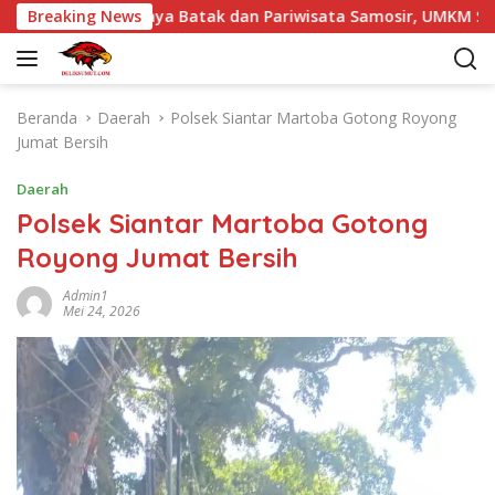
L
ngkat Budaya Batak dan Pariwisata Samosir, UMKM Siap Tembus
Breaking News
a
n
g
s
Beranda
Daerah
Polsek Siantar Martoba Gotong Royong
u
Jumat Bersih
n
g
Daerah
k
Polsek Siantar Martoba Gotong
e
Royong Jumat Bersih
k
o
Admin1
n
Mei 24, 2026
t
e
n