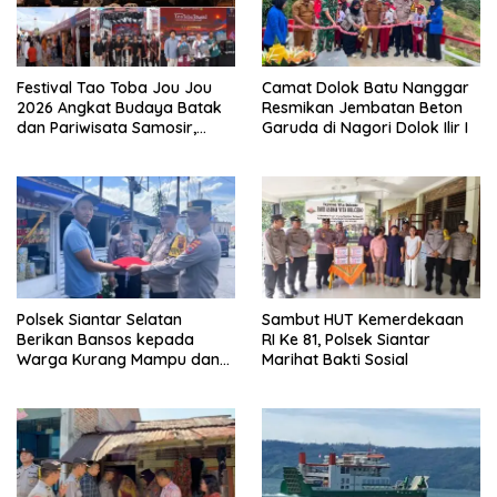
Festival Tao Toba Jou Jou
Camat Dolok Batu Nanggar
2026 Angkat Budaya Batak
Resmikan Jembatan Beton
dan Pariwisata Samosir,
Garuda di Nagori Dolok Ilir I
UMKM Siap Tembus Pasar
Lebih Luas
Polsek Siantar Selatan
Sambut HUT Kemerdekaan
Berikan Bansos kepada
RI Ke 81, Polsek Siantar
Warga Kurang Mampu dan
Marihat Bakti Sosial
Bendera Merah Putih