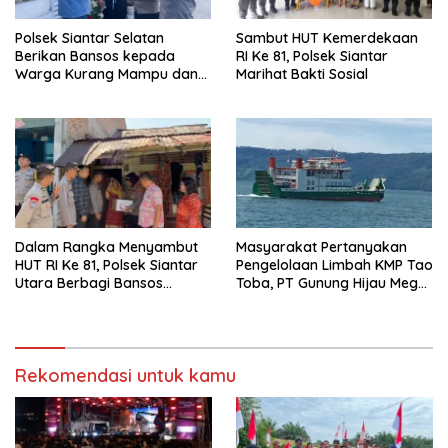
Polsek Siantar Selatan
Sambut HUT Kemerdekaan
Berikan Bansos kepada
RI Ke 81, Polsek Siantar
Warga Kurang Mampu dan
Marihat Bakti Sosial
Bendera Merah Putih
Dalam Rangka Menyambut
Masyarakat Pertanyakan
HUT RI Ke 81, Polsek Siantar
Pengelolaan Limbah KMP Tao
Utara Berbagi Bansos
Toba, PT Gunung Hijau Mega
Kepada Warga
Belum Berikan Penjelasan
Resmi
Rekomendasi untuk kamu