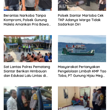
Berantas Narkoba Tanpa
Polsek Siantar Martoba Cek
Kompromi, Polsek Gunung
TKP Adanya Warga Tidak
Malela Amankan Pria Bawa
Sadarkan Diri
Sabu di Nagori Karangsari
Sat Lantas Polres Pematang
Masyarakat Pertanyakan
Siantar Berikan Himbauan
Pengelolaan Limbah KMP Tao
dan Edukasi Lalu Lintas di
Toba, PT Gunung Hijau Mega
SMP Negeri 9
Belum Berikan Penjelasan
Resmi