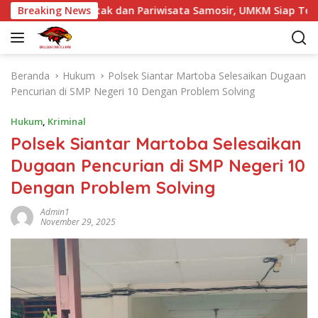
L
 Budaya Batak dan Pariwisata Samosir, UMKM Siap Tembus Pasa
Breaking News
a
n
g
s
Beranda
Hukum
Polsek Siantar Martoba Selesaikan Dugaan
u
Pencurian di SMP Negeri 10 Dengan Problem Solving
n
g
Hukum
,
Kriminal
k
Polsek Siantar Martoba Selesaikan
e
Dugaan Pencurian di SMP Negeri 10
k
o
Dengan Problem Solving
n
t
Admin1
November 29, 2025
e
n