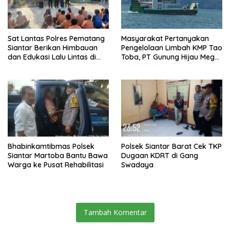
Sat Lantas Polres Pematang
Masyarakat Pertanyakan
Siantar Berikan Himbauan
Pengelolaan Limbah KMP Tao
dan Edukasi Lalu Lintas di
Toba, PT Gunung Hijau Mega
SMP Negeri 9
Belum Berikan Penjelasan
Resmi
Bhabinkamtibmas Polsek
Polsek Siantar Barat Cek TKP
Siantar Martoba Bantu Bawa
Dugaan KDRT di Gang
Warga ke Pusat Rehabilitasi
Swadaya
Tambah Komentar