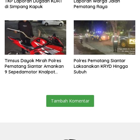
TKP Laporan Dugaan KDRT
Laporan Warga Jalan
di Simpang Kapuk
Pematang Raya
Timsus Dayok Mirah Polres
Polres Pematang Siantar
Pematang Siantar Amankan
Laksanakan KRYD Hingga
9 Sepedamotor Knalpot
Subuh
Brong
Tambah Komentar