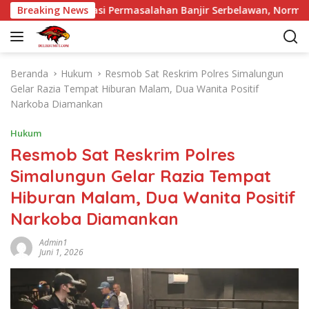
L
rupaya Atasi Permasalahan Banjir Serbelawan, Normalisasi Su
Breaking News
a
n
g
s
Beranda
Hukum
Resmob Sat Reskrim Polres Simalungun
u
Gelar Razia Tempat Hiburan Malam, Dua Wanita Positif
n
Narkoba Diamankan
g
k
Hukum
e
Resmob Sat Reskrim Polres
k
Simalungun Gelar Razia Tempat
o
n
Hiburan Malam, Dua Wanita Positif
t
Narkoba Diamankan
e
n
Admin1
Juni 1, 2026