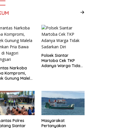
KUM
Polsek Siantar
Martoba Cek TKP
Adanya Warga Tidak
antas Narkoba
Sadarkan Diri
pa Kompromi,
ek Gunung Malela
nkan Pria Bawa
 di Nagori
ngsari
Lantas Polres
Masyarakat
tang Siantar
Pertanyakan