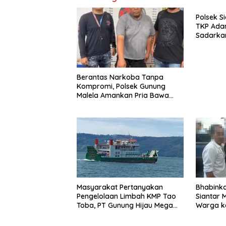
Polsek S
TKP Ada
Sadarkan
Berantas Narkoba Tanpa
Kompromi, Polsek Gunung
Malela Amankan Pria Bawa
Sabu di Nagori Karangsari
Masyarakat Pertanyakan
Bhabink
Pengelolaan Limbah KMP Tao
Siantar 
Toba, PT Gunung Hijau Mega
Warga ke
Belum Berikan Penjelasan
Resmi