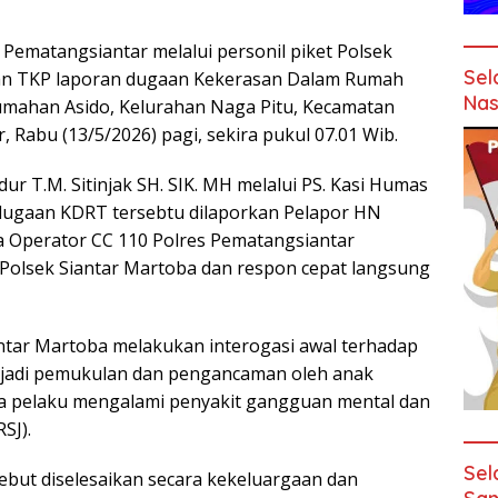
Pematangsiantar melalui personil piket Polsek
Sel
an TKP laporan dugaan Kekerasan Dalam Rumah
Nas
umahan Asido, Kelurahan Naga Pitu, Kecamatan
 Rabu (13/5/2026) pagi, sekira pukul 07.01 Wib.
r T.M. Sitinjak SH. SIK. MH melalui PS. Kasi Humas
dugaan KDRT tersebtu dilaporkan Pelapor HN
nya Operator CC 110 Polres Pematangsiantar
 Polsek Siantar Martoba dan respon cepat langsung
iantar Martoba melakukan interogasi awal terhadap
rjadi pemukulan dan pengancaman oleh anak
a pelaku mengalami penyakit gangguan mental dan
SJ).
Sel
but diselesaikan secara kekeluargaan dan