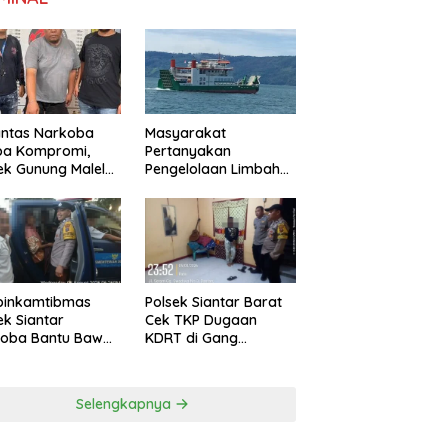
antas Narkoba
Masyarakat
pa Kompromi,
Pertanyakan
ek Gunung Malela
Pengelolaan Limbah
nkan Pria Bawa
KMP Tao Toba, PT
 di Nagori
Gunung Hijau Mega
ngsari
Belum Berikan
Penjelasan Resmi
binkamtibmas
Polsek Siantar Barat
ek Siantar
Cek TKP Dugaan
toba Bantu Bawa
KDRT di Gang
a ke Pusat
Swadaya
bilitasi
Selengkapnya