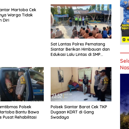
iantar Martoba Cek
nya Warga Tidak
 Diri
Sat Lantas Polres Pematang
Siantar Berikan Himbauan dan
Edukasi Lalu Lintas di SMP
Negeri 9
Sel
Nas
amtibmas Polsek
Polsek Siantar Barat Cek TKP
Martoba Bantu Bawa
Dugaan KDRT di Gang
 Pusat Rehabilitasi
Swadaya