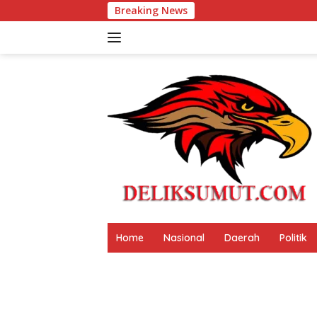
Langsung
Breaking News
Festival Tao Toba
ke
konten
Home
Nasional
Daerah
Politik