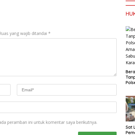
HU
Ruas yang wajib ditandai
*
Ber
Tan
Pols
Ama
Sabu
Kara
ada peramban ini untuk komentar saya berikutnya.
Sat 
Pema