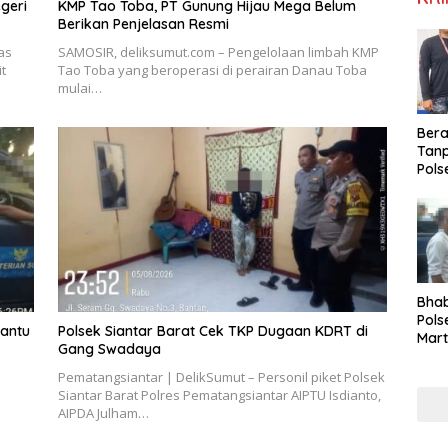
geri
KMP Tao Toba, PT Gunung Hijau Mega Belum
Berikan Penjelasan Resmi
as
SAMOSIR, deliksumut.com – Pengelolaan limbah KMP
t
Tao Toba yang beroperasi di perairan Danau Toba
mulai…
Ber
Tan
Pols
Ama
Sabu
Kara
Bha
Pols
Bantu
Polsek Siantar Barat Cek TKP Dugaan KDRT di
Mar
Gang Swadaya
Warg
Reha
Pematangsiantar | DelikSumut – Personil piket Polsek
Siantar Barat Polres Pematangsiantar AIPTU Isdianto,
AIPDA Julham…