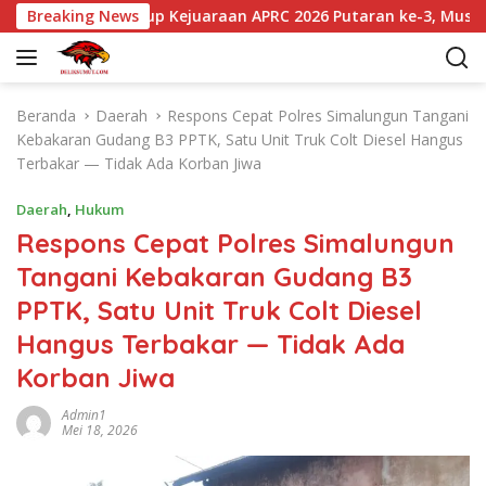
L
smi Menutup Kejuaraan APRC 2026 Putaran ke-3, Musa Rajeksha
Breaking News
a
n
g
s
Beranda
Daerah
Respons Cepat Polres Simalungun Tangani
u
Kebakaran Gudang B3 PPTK, Satu Unit Truk Colt Diesel Hangus
n
Terbakar — Tidak Ada Korban Jiwa
g
k
Daerah
,
Hukum
e
Respons Cepat Polres Simalungun
k
Tangani Kebakaran Gudang B3
o
n
PPTK, Satu Unit Truk Colt Diesel
t
Hangus Terbakar — Tidak Ada
e
n
Korban Jiwa
Admin1
Mei 18, 2026