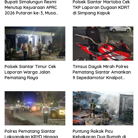
Bupati Simalungun Resmi
Polsek Siantar Martoba Cek
Menutup Kejuaraan APRC
TKP Laporan Dugaan KDRT
2026 Putaran ke-3, Musa
di Simpang Kapuk
Rajekshah Juara di Lintasan
Polsek Siantar Timur Cek
Timsus Dayok Mirah Polres
Laporan Warga Jalan
Pematang Siantar Amankan
Pematang Raya
9 Sepedamotor Knalpot
Brong
Polres Pematang Siantar
Puntung Rokok Picu
Laksanakan KRYD Hingga
Kebakaran Dua Rumah di