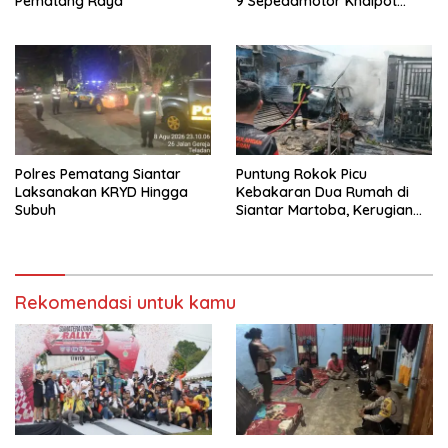
Pematang Raya
9 Sepedamotor Knalpot
Brong
Polres Pematang Siantar
Puntung Rokok Picu
Laksanakan KRYD Hingga
Kebakaran Dua Rumah di
Subuh
Siantar Martoba, Kerugian
Capai Rp550 Juta
Rekomendasi untuk kamu