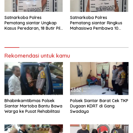
Satnarkoba Polres
Satnarkoba Polres
Pematang siantar Ungkap
Pematang siantar Ringkus
Kasus Peredaran, 18 Butir Pil
Mahasiswa Pembawa 10
Extasi berhasil Diamankan
Butir Ekstasi
Rekomendasi untuk kamu
Bhabinkamtibmas Polsek
Polsek Siantar Barat Cek TKP
Siantar Martoba Bantu Bawa
Dugaan KDRT di Gang
Warga ke Pusat Rehabilitasi
Swadaya