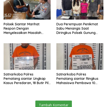
Polsek Siantar Marihat
Dua Perempuan Penikmat
Respon Dengan
Sabu Menangis Saat
Menyelesaikan Masalah
Diringkus Polsek Gunung
Abang Adik
Malela
Satnarkoba Polres
Satnarkoba Polres
Pematang siantar Ungkap
Pematang siantar Ringkus
Kasus Peredaran, 18 Butir Pil
Mahasiswa Pembawa 10
Extasi berhasil Diamankan
Butir Ekstasi
Tambah Komentar