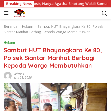
L
 Pintu Samosir, Nadya Agatha Sihotang Wakili Sumut di FlS3N
Breaking News
a
n
g
s
Beranda
Hukum
Sambut HUT Bhayangkara Ke 80, Polsek
u
Siantar Marihat Berbagi Kepada Warga Membutuhkan
n
g
Hukum
k
Sambut HUT Bhayangkara Ke 80,
e
Polsek Siantar Marihat Berbagi
k
o
Kepada Warga Membutuhkan
n
t
Admin1
Juni 28, 2026
e
n