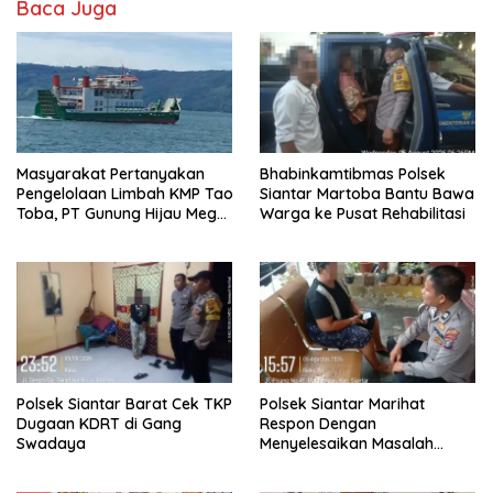
Baca Juga
Masyarakat Pertanyakan
Bhabinkamtibmas Polsek
Pengelolaan Limbah KMP Tao
Siantar Martoba Bantu Bawa
Toba, PT Gunung Hijau Mega
Warga ke Pusat Rehabilitasi
Belum Berikan Penjelasan
Resmi
Polsek Siantar Barat Cek TKP
Polsek Siantar Marihat
Dugaan KDRT di Gang
Respon Dengan
Swadaya
Menyelesaikan Masalah
Abang Adik