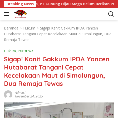
L
ao Toba, PT Gunung Hijau Mega Belum Berikan Penjelasan Re
Breaking News
a
n
g
s
Beranda
Hukum
Sigap! Kanit Gakkum IPDA Yancen
u
Hutabarat Tangani Cepat Kecelakaan Maut di Simalungun, Dua
n
Remaja Tewas
g
k
Hukum
,
Peristiwa
e
Sigap! Kanit Gakkum IPDA Yancen
k
Hutabarat Tangani Cepat
o
n
Kecelakaan Maut di Simalungun,
t
Dua Remaja Tewas
e
n
Admin1
November 24, 2025