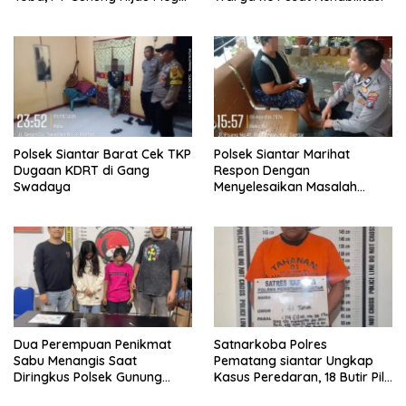
Belum Berikan Penjelasan
Resmi
Polsek Siantar Barat Cek TKP
Polsek Siantar Marihat
Dugaan KDRT di Gang
Respon Dengan
Swadaya
Menyelesaikan Masalah
Abang Adik
Dua Perempuan Penikmat
Satnarkoba Polres
Sabu Menangis Saat
Pematang siantar Ungkap
Diringkus Polsek Gunung
Kasus Peredaran, 18 Butir Pil
Malela
Extasi berhasil Diamankan