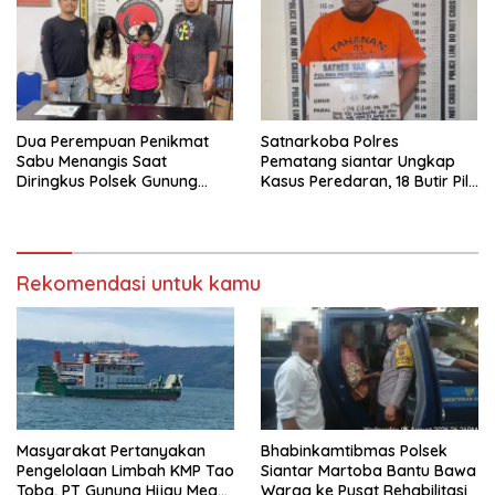
Dua Perempuan Penikmat
Satnarkoba Polres
Sabu Menangis Saat
Pematang siantar Ungkap
Diringkus Polsek Gunung
Kasus Peredaran, 18 Butir Pil
Malela
Extasi berhasil Diamankan
Rekomendasi untuk kamu
Masyarakat Pertanyakan
Bhabinkamtibmas Polsek
Pengelolaan Limbah KMP Tao
Siantar Martoba Bantu Bawa
Toba, PT Gunung Hijau Mega
Warga ke Pusat Rehabilitasi