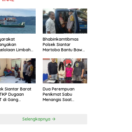
yarakat
Bhabinkamtibmas
tanyakan
Polsek Siantar
elolaan Limbah
Martoba Bantu Bawa
Tao Toba, PT
Warga ke Pusat
ng Hijau Mega
Rehabilitasi
m Berikan
elasan Resmi
Dua Perempuan
ek Siantar Barat
Penikmat Sabu
 TKP Dugaan
Menangis Saat
T di Gang
Diringkus Polsek
daya
Gunung Malela
Selengkapnya