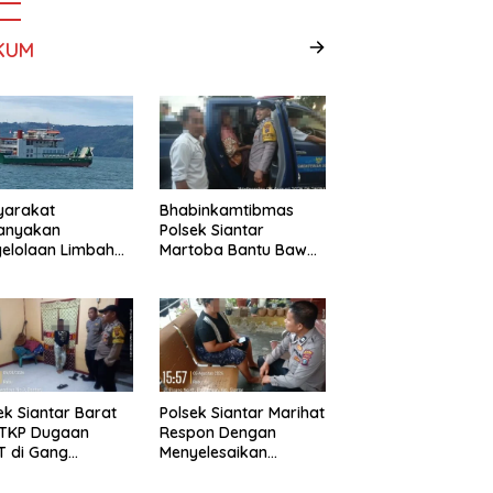
KUM
yarakat
Bhabinkamtibmas
tanyakan
Polsek Siantar
elolaan Limbah
Martoba Bantu Bawa
Tao Toba, PT
Warga ke Pusat
ng Hijau Mega
Rehabilitasi
m Berikan
elasan Resmi
ek Siantar Barat
Polsek Siantar Marihat
 TKP Dugaan
Respon Dengan
T di Gang
Menyelesaikan
daya
Masalah Abang Adik