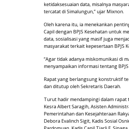
ketidaksesuaian data, misalnya masyar
tercatat di Simalungun,” ujar Mixnon.
Oleh karena itu, ia menekankan pentin
Capil dengan BPJS Kesehatan untuk me
data, sosialisasi yang masif juga menja
masyarakat terkait kepesertaan BPJS K
“Agar tidak adanya miskomunikasi di ma
menyampaikan informasi tentang BPJS ke
Rapat yang berlangsung konstruktif te
dan ditutup oleh Sekretaris Daerah.
Turut hadir mendampingi dalam rapat t
Kesra Albert Saragih, Asisten Administ
Pemerintahan dan Kesejahteraan Rakyat
Debora Evalinch Sigit, Kadis Sosial O
Pardomuan, Kadis Capil Tiarli E. Sina