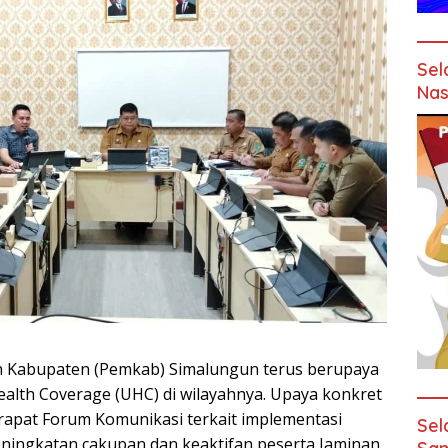
Sel
Nas
h Kabupaten (Pemkab) Simalungun terus berupaya
alth Coverage (UHC) di wilayahnya. Upaya konkret
rapat Forum Komunikasi terkait implementasi
Sel
eningkatan cakupan dan keaktifan peserta Jaminan