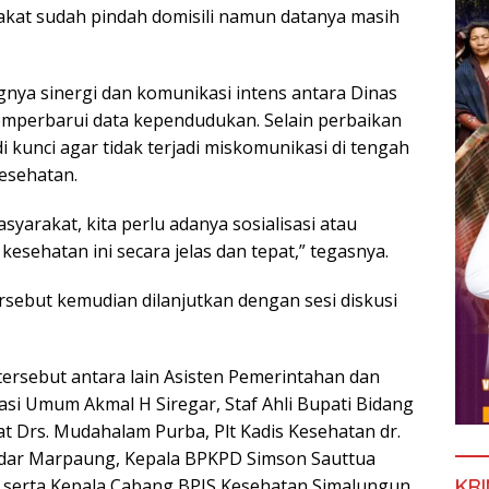
akat sudah pindah domisili namun datanya masih
gnya sinergi dan komunikasi intens antara Dinas
mperbarui data kependudukan. Selain perbaikan
di kunci agar tidak terjadi miskomunikasi di tengah
esehatan.
syarakat, kita perlu adanya sosialisasi atau
sehatan ini secara jelas dan tepat,” tegasnya.
rsebut kemudian dilanjutkan dengan sesi diskusi
ersebut antara lain Asisten Pemerintahan dan
rasi Umum Akmal H Siregar, Staf Ahli Bupati Bidang
 Drs. Mudahalam Purba, Plt Kadis Kesehatan dr.
snidar Marpaung, Kepala BPKPD Simson Sauttua
KRI
ga, serta Kepala Cabang BPJS Kesehatan Simalungun