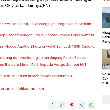
n OPD terkait lainnya.(PN)
ah KMP Tao Toba, PT Gunung Hijau Mega Belum Berikan
Mas
kshop Pengembangan UMKM, Dorong Produk Lokal Samosir
Per
Peng
KMP 
sir, Nadya Agatha Sihotang Wakili Sumut di FlS3N Cabang
Gunu
Belu
ambang dan Monitoring Lahan Jagung Petani Binaan
Penj
dan Bendera Merah Putih kepada Warga Sambut HUT
Pols
 Fasilitas Umum di Serbelawan Pasca Banjir
Cek
KDR
Swa
terkini di deliksumut.com