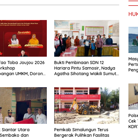
HU
Mas
 Tao Toba Joujou 2026
Bukti Pembinaan SDN 12
Per
orkshop
Hariara Pintu Samosir, Nadya
Peng
angan UMKM, Dorong
Agatha Sihotang Wakili Sumut
KMP 
okal Samosir Naik
di FlS3N Cabang Menyanyi Solo
Gunu
Belu
Penj
Pols
Cek
KDR
 Siantar Utara
Pemkab Simalungun Terus
Swa
 Sembako dan
Bergerak Pulihkan Fasilitas