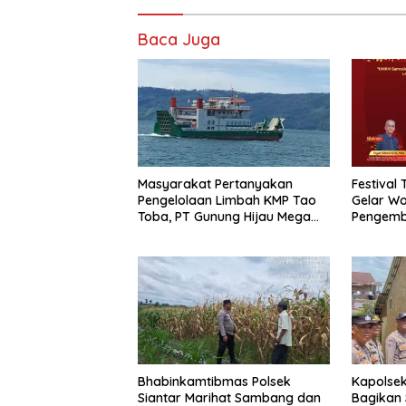
Baca Juga
Masyarakat Pertanyakan
Festival
Pengelolaan Limbah KMP Tao
Gelar W
Toba, PT Gunung Hijau Mega
Pengemb
Belum Berikan Penjelasan
Produk L
Resmi
Kelas
Bhabinkamtibmas Polsek
Kapolsek
Siantar Marihat Sambang dan
Bagikan