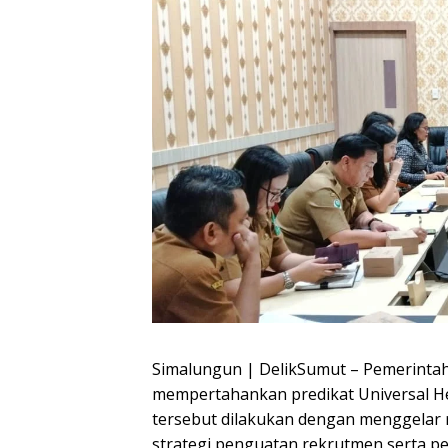
Simalungun | DelikSumut – Pemerinta
mempertahankan predikat Universal He
tersebut dilakukan dengan menggelar 
strategi penguatan rekrutmen serta p