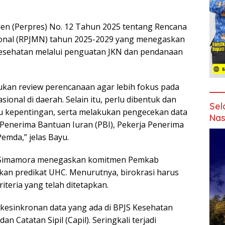
iden (Perpres) No. 12 Tahun 2025 tentang Rencana
nal (RPJMN) tahun 2025-2029 yang menegaskan
esehatan melalui penguatan JKN dan pendanaan
ukan review perencanaan agar lebih fokus pada
ional di daerah. Selain itu, perlu dibentuk dan
Sel
u kepentingan, serta melakukan pengecekan data
Nas
 Penerima Bantuan Iuran (PBI), Pekerja Penerima
mda,” jelas Bayu.
s Simamora menegaskan komitmen Pemkab
an predikat UHC. Menurutnya, birokrasi harus
iteria yang telah ditetapkan.
h kesinkronan data yang ada di BPJS Kesehatan
 Catatan Sipil (Capil). Seringkali terjadi