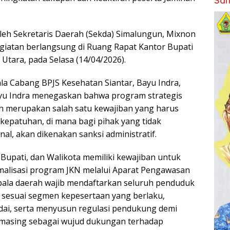
Sam
oleh Sekretaris Daerah (Sekda) Simalungun, Mixnon
giatan berlangsung di Ruang Rapat Kantor Bupati
tara, pada Selasa (14/04/2026).
a Cabang BPJS Kesehatan Siantar, Bayu Indra,
ayu Indra menegaskan bahwa program strategis
h merupakan salah satu kewajiban yang harus
 kepatuhan, di mana bagi pihak yang tidak
al, akan dikenakan sanksi administratif.
 Bupati, dan Walikota memiliki kewajiban untuk
alisasi program JKN melalui Aparat Pengawasan
kepala daerah wajib mendaftarkan seluruh penduduk
KN sesuai segmen kepesertaan yang berlaku,
i, serta menyusun regulasi pendukung demi
-masing sebagai wujud dukungan terhadap